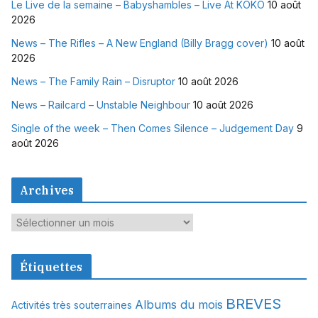
Le Live de la semaine – Babyshambles – Live At KOKO
10 août
2026
News – The Rifles – A New England (Billy Bragg cover)
10 août
2026
News – The Family Rain – Disruptor
10 août 2026
News – Railcard – Unstable Neighbour
10 août 2026
Single of the week – Then Comes Silence – Judgement Day
9
août 2026
Archives
A
r
c
Étiquettes
h
i
BREVES
Albums du mois
Activités très souterraines
v