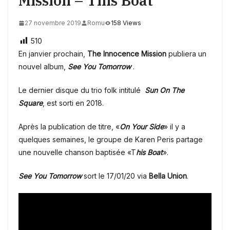
Mission – This Boat
27 novembre 2019
Romu
158 Views
510
En janvier prochain,
The Innocence Mission
publiera un
nouvel album,
See You Tomorrow
.
Le dernier disque du trio folk intitulé
Sun On The
Square
, est sorti en 2018.
Après la publication de titre, «
On Your Side
» il y a
quelques semaines, le groupe de Karen Peris partage
une nouvelle chanson baptisée «T
his Boat
».
See You Tomorrow
sort le 17/01/20 via
Bella Union
.