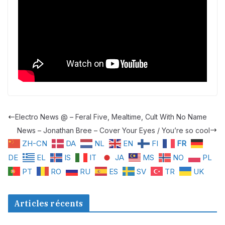
Electro News @ – Feral Five, Mealtime, Cult With No Name
News – Jonathan Bree – Cover Your Eyes / You’re so cool
ZH-CN
DA
NL
EN
FI
FR
DE
EL
IS
IT
JA
MS
NO
PL
PT
RO
RU
ES
SV
TR
UK
Articles récents