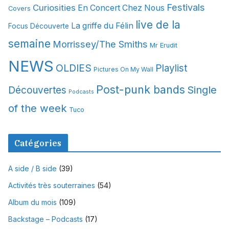
Festivals
Curiosities
e
En Concert Chez Nous
Covers
s
live de la
La griffe du Félin
Focus Découverte
semaine
Morrissey/The Smiths
Mr Erudit
NEWS
OLDIES
Playlist
Pictures On My Wall
Post-punk bands
Single
Découvertes
Podcasts
of the week
Tuco
Catégories
A side / B side
(39)
Activités très souterraines
(54)
Album du mois
(109)
Backstage – Podcasts
(17)