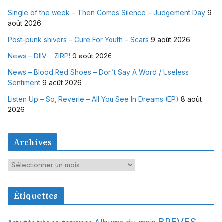
Single of the week – Then Comes Silence – Judgement Day
9
août 2026
Post-punk shivers – Cure For Youth – Scars
9 août 2026
News – DIIV – ZIRP!
9 août 2026
News – Blood Red Shoes – Don’t Say A Word / Useless
Sentiment
9 août 2026
Listen Up – So, Reverie – All You See In Dreams (EP)
8 août
2026
Archives
A
r
c
Étiquettes
h
i
BREVES