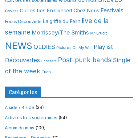
Albums du mois
Activités très souterraines
v
Festivals
Curiosities
e
En Concert Chez Nous
Covers
s
live de la
La griffe du Félin
Focus Découverte
semaine
Morrissey/The Smiths
Mr Erudit
NEWS
OLDIES
Playlist
Pictures On My Wall
Post-punk bands
Single
Découvertes
Podcasts
of the week
Tuco
Catégories
A side / B side
(39)
Activités très souterraines
(54)
Album du mois
(109)
Backstage – Podcasts
(17)