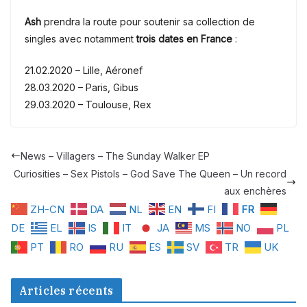
Ash
prendra la route pour soutenir sa collection de
singles avec notamment
trois dates en
France
:
21.02.2020 – Lille, Aéronef
28.03.2020 – Paris, Gibus
29.03.2020 – Toulouse, Rex
News – Villagers – The Sunday Walker EP
Curiosities – Sex Pistols – God Save The Queen – Un record
aux enchères
ZH-CN
DA
NL
EN
FI
FR
DE
EL
IS
IT
JA
MS
NO
PL
PT
RO
RU
ES
SV
TR
UK
Articles récents