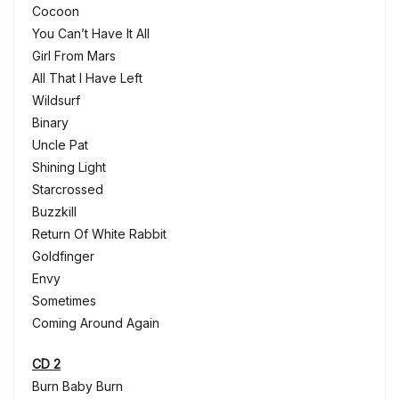
Cocoon
You Can’t Have It All
Girl From Mars
All That I Have Left
Wildsurf
Binary
Uncle Pat
Shining Light
Starcrossed
Buzzkill
Return Of White Rabbit
Goldfinger
Envy
Sometimes
Coming Around Again
CD 2
Burn Baby Burn