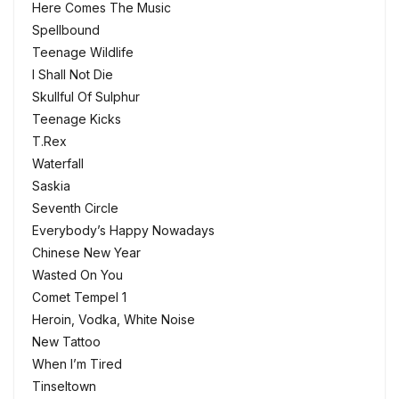
Here Comes The Music
Spellbound
Teenage Wildlife
I Shall Not Die
Skullful Of Sulphur
Teenage Kicks
T.Rex
Waterfall
Saskia
Seventh Circle
Everybody’s Happy Nowadays
Chinese New Year
Wasted On You
Comet Tempel 1
Heroin, Vodka, White Noise
New Tattoo
When I’m Tired
Tinseltown