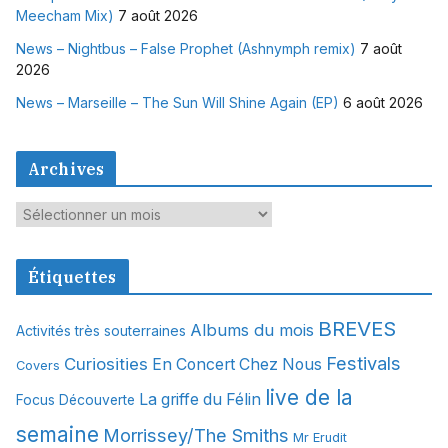
Meecham Mix)
7 août 2026
News – Nightbus – False Prophet (Ashnymph remix)
7 août
2026
News – Marseille – The Sun Will Shine Again (EP)
6 août 2026
Archives
A
r
c
Étiquettes
h
i
BREVES
Albums du mois
Activités très souterraines
v
Festivals
Curiosities
e
En Concert Chez Nous
Covers
s
live de la
La griffe du Félin
Focus Découverte
semaine
Morrissey/The Smiths
Mr Erudit