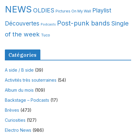
NEWS
OLDIES
Playlist
Pictures On My Wall
Post-punk bands
Single
Découvertes
Podcasts
of the week
Tuco
Catégories
A side / B side
(39)
Activités très souterraines
(54)
Album du mois
(109)
Backstage – Podcasts
(17)
Brèves
(473)
Curiosities
(127)
Electro News
(986)