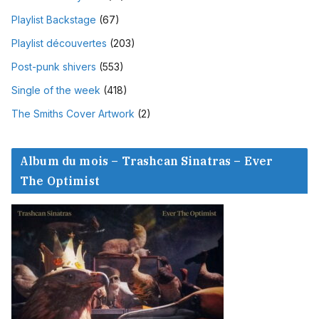
Playlist Backstage
(67)
Playlist découvertes
(203)
Post-punk shivers
(553)
Single of the week
(418)
The Smiths Cover Artwork
(2)
Album du mois – Trashcan Sinatras – Ever
The Optimist