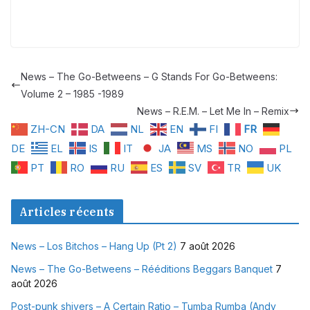
News – The Go-Betweens – G Stands For Go-Betweens:
Volume 2 – 1985 -1989
News – R.E.M. – Let Me In – Remix
ZH-CN
DA
NL
EN
FI
FR
DE
EL
IS
IT
JA
MS
NO
PL
PT
RO
RU
ES
SV
TR
UK
Articles récents
News – Los Bitchos – Hang Up (Pt 2)
7 août 2026
News – The Go-Betweens – Rééditions Beggars Banquet
7
août 2026
Post-punk shivers – A Certain Ratio – Tumba Rumba (Andy