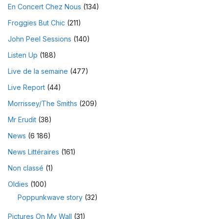
En Concert Chez Nous
(134)
Froggies But Chic
(211)
John Peel Sessions
(140)
Listen Up
(188)
Live de la semaine
(477)
Live Report
(44)
Morrissey/The Smiths
(209)
Mr Erudit
(38)
News
(6 186)
News Littéraires
(161)
Non classé
(1)
Oldies
(100)
Poppunkwave story
(32)
Pictures On My Wall
(31)