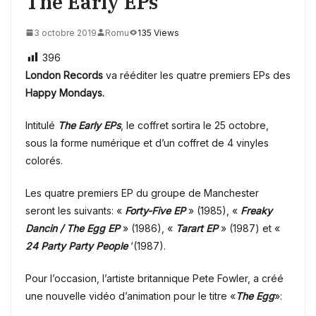
The Early EPs
3 octobre 2019
Romu
135 Views
396
London Records
va rééditer les quatre premiers EPs des
Happy Mondays.
Intitulé
The Early EPs
, le coffret sortira le 25 octobre,
sous la forme numérique et d’un coffret de 4 vinyles
colorés.
Les quatre premiers EP du groupe de Manchester
seront les suivants: «
Forty-Five EP
» (1985), «
Freaky
Dancin / The Egg EP
» (1986), «
Tarart EP
» (1987) et «
24 Party Party People
‘(1987).
Pour l’occasion, l’artiste britannique Pete Fowler, a créé
une nouvelle vidéo d’animation pour le titre «
The Egg
»: