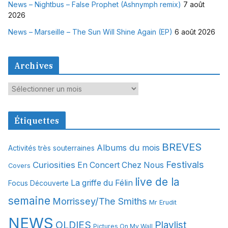
News – Nightbus – False Prophet (Ashnymph remix)
7 août
2026
News – Marseille – The Sun Will Shine Again (EP)
6 août 2026
Archives
A
r
c
Étiquettes
h
i
BREVES
Albums du mois
Activités très souterraines
v
Festivals
Curiosities
e
En Concert Chez Nous
Covers
s
live de la
La griffe du Félin
Focus Découverte
semaine
Morrissey/The Smiths
Mr Erudit
NEWS
OLDIES
Playlist
Pictures On My Wall