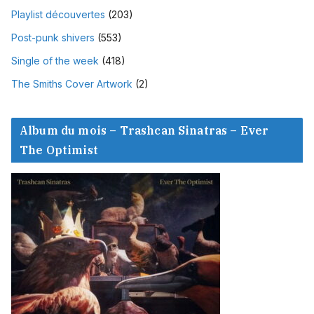
Playlist découvertes
(203)
Post-punk shivers
(553)
Single of the week
(418)
The Smiths Cover Artwork
(2)
Album du mois – Trashcan Sinatras – Ever
The Optimist