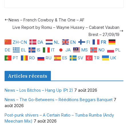
News – French Cowboy & The One – AF
Live Report by Romu – Wayne Hussey – Cabaret Vauban
Brest – 27/09/19
ZH-CN
DA
NL
EN
FI
FR
DE
EL
IS
IT
JA
MS
NO
PL
PT
RO
RU
ES
SV
TR
UK
Articles récents
News – Los Bitchos – Hang Up (Pt 2)
7 août 2026
News – The Go-Betweens – Rééditions Beggars Banquet
7
août 2026
Post-punk shivers – A Certain Ratio – Tumba Rumba (Andy
Meecham Mix)
7 août 2026