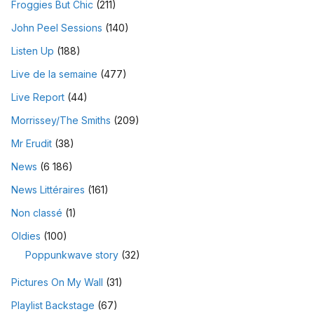
Froggies But Chic
(211)
John Peel Sessions
(140)
Listen Up
(188)
Live de la semaine
(477)
Live Report
(44)
Morrissey/The Smiths
(209)
Mr Erudit
(38)
News
(6 186)
News Littéraires
(161)
Non classé
(1)
Oldies
(100)
Poppunkwave story
(32)
Pictures On My Wall
(31)
Playlist Backstage
(67)