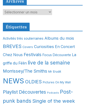
Archives
A
r
c
Étiquettes
h
i
Albums du mois
Activités très souterraines
v
BREVES
Curiosities
En Concert
Covers
e
s
Festivals
Chez Nous
La
Focus Découverte
live de la semaine
griffe du Félin
Morrissey/The Smiths
Mr Erudit
NEWS
OLDIES
Pictures On My Wall
Post-
Playlist Découvertes
Podcasts
punk bands
Single of the week