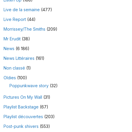
Live de la semaine
(477)
Live Report
(44)
Morrissey/The Smiths
(209)
Mr Erudit
(38)
News
(6 186)
News Littéraires
(161)
Non classé
(1)
Oldies
(100)
Poppunkwave story
(32)
Pictures On My Wall
(31)
Playlist Backstage
(67)
Playlist découvertes
(203)
Post-punk shivers
(553)