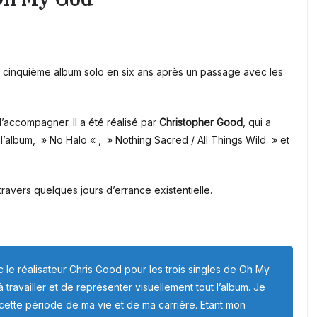
 cinquième album solo en six ans après un passage avec les
l’accompagner. Il a été réalisé par
Christopher Good
, qui a
 l’album, » No Halo « , » Nothing Sacred / All Things Wild » et
ravers quelques jours d’errance existentielle.
 le réalisateur Chris Good pour les trois singles de
Oh
My
 à travailler et de représenter visuellement tout l’album. Je
ir cette période de ma vie et de ma carrière. Etant mon