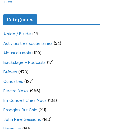
Tuco
Catégories
A side / B side
(39)
Activités très souterraines
(54)
Album du mois
(109)
Backstage – Podcasts
(17)
Brèves
(473)
Curiosities
(127)
Electro News
(986)
En Concert Chez Nous
(134)
Froggies But Chic
(211)
John Peel Sessions
(140)
Listen Up
(188)