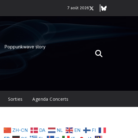
7 août 2026
Poppunkwave story
Sorties
Agenda Concerts
ZH-CN
DA
NL
EN
FI