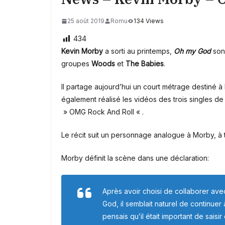
25 août 2019
Romu
134 Views
434
Kevin Morby
a sorti au printemps,
Oh my God
son
groupes
Woods
et
The Babies
.
Il partage aujourd’hui un court métrage destiné à 
également réalisé les vidéos des trois singles de
» OMG Rock And Roll « .
Le récit suit un personnage analogue à Morby, à t
Morby définit la scène dans une déclaration:
Après avoir choisi de collaborer avec
God
, il semblait naturel de continuer
pensais qu’il était important de sais