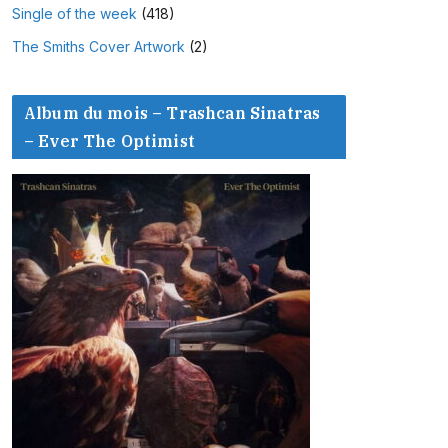
Single of the week
(418)
The Smiths Cover Artwork
(2)
Album du mois – Trashcan Sinatras
– Ever The Optimist