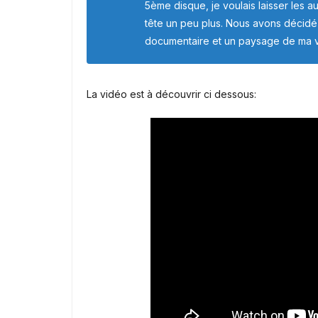
5ème disque, je voulais laisser les a
tête un peu plus. Nous avons décidé d
documentaire et un paysage de ma vie
La vidéo est à découvrir ci dessous: