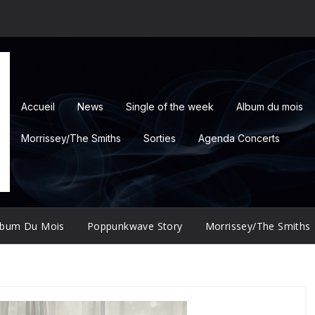
Accueil
News
Single of the week
Album du mois
Morrissey/The Smiths
Sorties
Agenda Concerts
lbum Du Mois
Poppunkwave Story
Morrissey/The Smiths