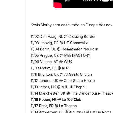
Kevin Morby sera en tournée en Europe dès nov
11/02 Den Haag, NL @ Crossing Border
11/03 Leipzig, DE @ UT Connewitz
11/04 Berlin, DE @ Heimathafen Neukölln
11/05 Prague, CZ @ MEETFACTORY
11/06 Vienna, AT @ WUK
11/08 Mainz, DE @ KUZ
11/11 Brighton, UK @ All Saints Church
11/12 London, UK @ Cecil Sharp House
11/13 Leeds, UK @ Mill Hill Chapel
11/14 Manchester, UK @ The Dancehouse Theatr
11/16 Rouen, FR @ Le 106 Club
11/17 Paris, FR @ Le Trianon
11/18 Antwerpen, BE @ Autumns Falls at De Roma