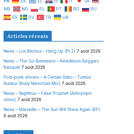
FR
DE
EL
IS
IT
JA
MS
NO
PL
PT
RO
RU
ES
SV
TR
UK
Articles récents
News – Los Bitchos – Hang Up (Pt 2)
7 août 2026
News – The Go-Betweens – Rééditions Beggars
Banquet
7 août 2026
Post-punk shivers – A Certain Ratio – Tumba
Rumba (Andy Meecham Mix)
7 août 2026
News – Nightbus – False Prophet (Ashnymph
remix)
7 août 2026
News – Marseille – The Sun Will Shine Again (EP)
6 août 2026