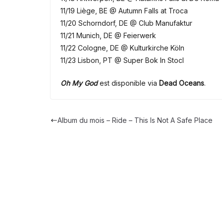
11/19 Liège, BE @ Autumn Falls at Troca
11/20 Schorndorf, DE @ Club Manufaktur
11/21 Munich, DE @ Feierwerk
11/22 Cologne, DE @ Kulturkirche Köln
11/23 Lisbon, PT @ Super Bok In Stocl
Oh My God
est disponible via
Dead Oceans
.
Album du mois – Ride – This Is Not A Safe Place