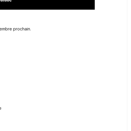
embre prochain.
e