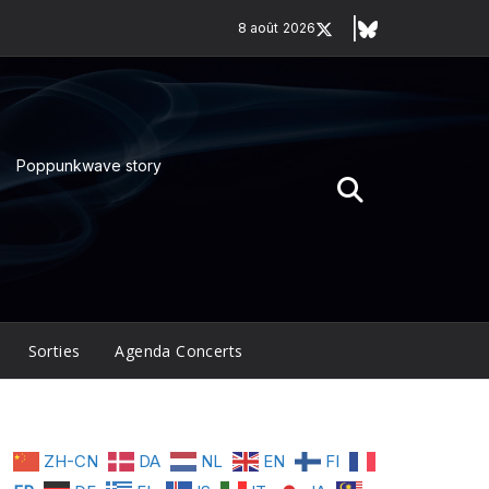
8 août 2026
Poppunkwave story
Sorties
Agenda Concerts
ZH-CN
DA
NL
EN
FI