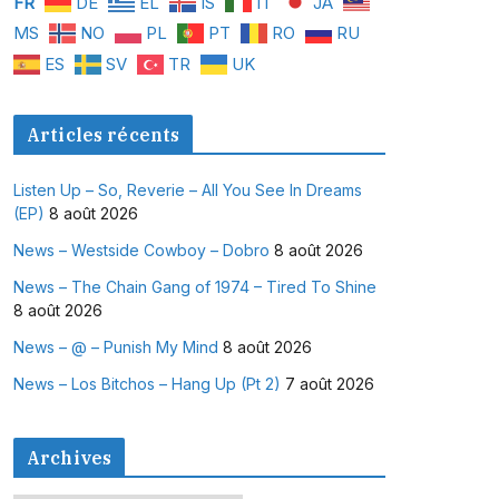
FR
DE
EL
IS
IT
JA
MS
NO
PL
PT
RO
RU
ES
SV
TR
UK
Articles récents
Listen Up – So, Reverie – All You See In Dreams
(EP)
8 août 2026
News – Westside Cowboy – Dobro
8 août 2026
News – The Chain Gang of 1974 – Tired To Shine
8 août 2026
News – @ – Punish My Mind
8 août 2026
News – Los Bitchos – Hang Up (Pt 2)
7 août 2026
Archives