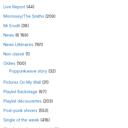
Live Report
(44)
Morrissey/The Smiths
(209)
Mr Erudit
(38)
News
(6 189)
News Littéraires
(161)
Non classé
(1)
Oldies
(100)
Poppunkwave story
(32)
Pictures On My Wall
(31)
Playlist Backstage
(67)
Playlist découvertes
(203)
Post-punk shivers
(553)
Single of the week
(418)