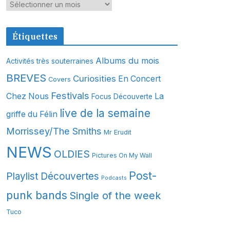
A
r
c
Étiquettes
h
i
Albums du mois
Activités très souterraines
v
BREVES
Curiosities
En Concert
Covers
e
s
Festivals
Chez Nous
La
Focus Découverte
live de la semaine
griffe du Félin
Morrissey/The Smiths
Mr Erudit
NEWS
OLDIES
Pictures On My Wall
Post-
Playlist Découvertes
Podcasts
punk bands
Single of the week
Tuco