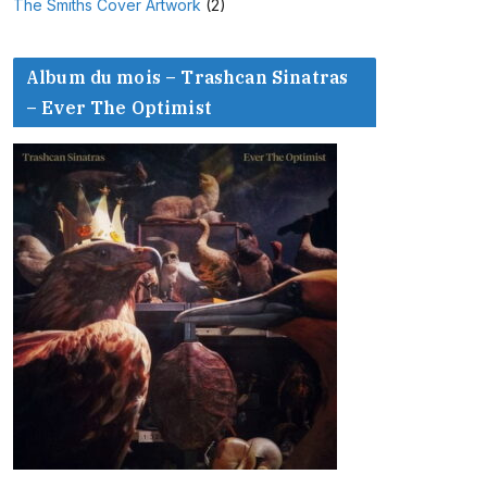
The Smiths Cover Artwork
(2)
Album du mois – Trashcan Sinatras
– Ever The Optimist