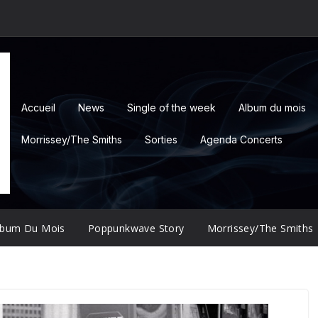
Accueil
News
Single of the week
Album du mois
Morrissey/The Smiths
Sorties
Agenda Concerts
lbum Du Mois
Poppunkwave Story
Morrissey/The Smiths