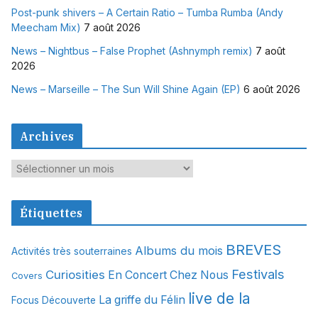
Post-punk shivers – A Certain Ratio – Tumba Rumba (Andy
Meecham Mix)
7 août 2026
News – Nightbus – False Prophet (Ashnymph remix)
7 août
2026
News – Marseille – The Sun Will Shine Again (EP)
6 août 2026
Archives
A
r
c
Étiquettes
h
i
BREVES
Albums du mois
Activités très souterraines
v
Festivals
Curiosities
e
En Concert Chez Nous
Covers
s
live de la
La griffe du Félin
Focus Découverte