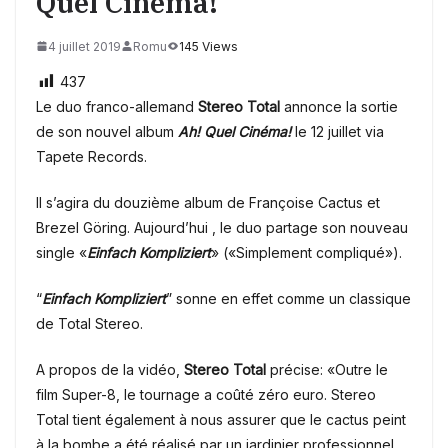
Quel Cinéma!
4 juillet 2019
Romu
145 Views
437
Le duo franco-allemand
Stereo Total
annonce la sortie
de son nouvel album
Ah! Quel Cinéma!
le 12 juillet via
Tapete Records.
Il s’agira du douzième album de Françoise Cactus et
Brezel Göring. Aujourd’hui , le duo partage son nouveau
single «
Einfach Kompliziert
» («Simplement compliqué»).
“
Einfach Kompliziert
” sonne en effet comme un classique
de Total Stereo.
A propos de la vidéo,
Stereo Total
précise: «Outre le
film Super-8, le tournage a coûté zéro euro. Stereo
Total tient également à nous assurer que le cactus peint
à la bombe a été réalisé par un jardinier professionnel