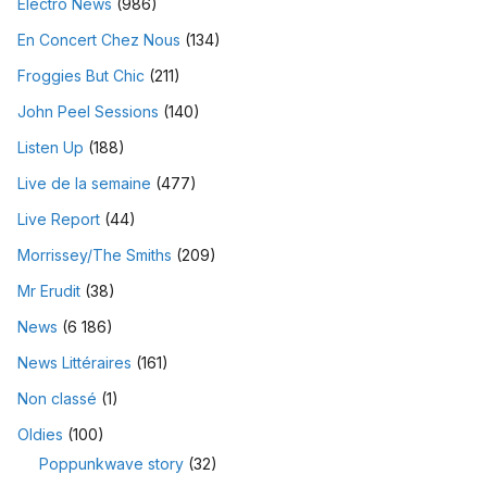
Electro News
(986)
En Concert Chez Nous
(134)
Froggies But Chic
(211)
John Peel Sessions
(140)
Listen Up
(188)
Live de la semaine
(477)
Live Report
(44)
Morrissey/The Smiths
(209)
Mr Erudit
(38)
News
(6 186)
News Littéraires
(161)
Non classé
(1)
Oldies
(100)
Poppunkwave story
(32)