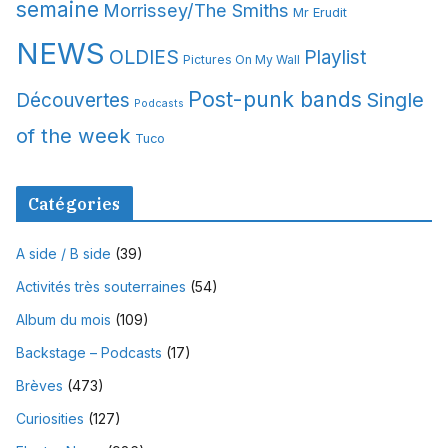
semaine
Morrissey/The Smiths
Mr Erudit
NEWS
OLDIES
Playlist
Pictures On My Wall
Post-punk bands
Single
Découvertes
Podcasts
of the week
Tuco
Catégories
A side / B side
(39)
Activités très souterraines
(54)
Album du mois
(109)
Backstage – Podcasts
(17)
Brèves
(473)
Curiosities
(127)