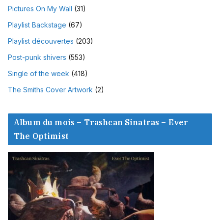
Pictures On My Wall
(31)
Playlist Backstage
(67)
Playlist découvertes
(203)
Post-punk shivers
(553)
Single of the week
(418)
The Smiths Cover Artwork
(2)
Album du mois – Trashcan Sinatras – Ever
The Optimist