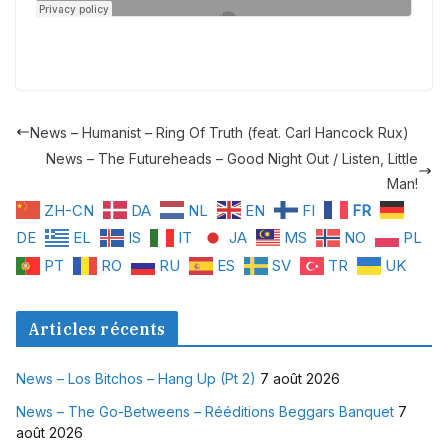
News – Humanist – Ring Of Truth (feat. Carl Hancock Rux)
News – The Futureheads – Good Night Out / Listen, Little
Man!
ZH-CN
DA
NL
EN
FI
FR
DE
EL
IS
IT
JA
MS
NO
PL
PT
RO
RU
ES
SV
TR
UK
Articles récents
News – Los Bitchos – Hang Up (Pt 2)
7 août 2026
News – The Go-Betweens – Rééditions Beggars Banquet
7
août 2026