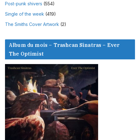
Post-punk shivers
(554)
Single of the week
(419)
The Smiths Cover Artwork
(2)
Album du mois – Trashcan Sinatras – Ever
The Optimist