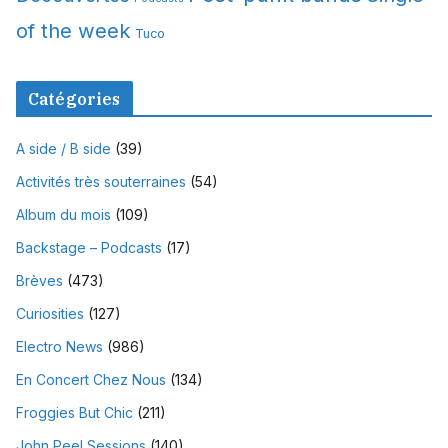
of the week
Tuco
Catégories
A side / B side
(39)
Activités très souterraines
(54)
Album du mois
(109)
Backstage – Podcasts
(17)
Brèves
(473)
Curiosities
(127)
Electro News
(986)
En Concert Chez Nous
(134)
Froggies But Chic
(211)
John Peel Sessions
(140)