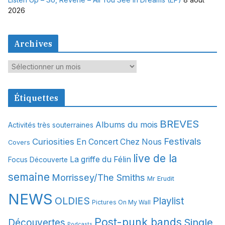
2026
Archives
A
r
c
Étiquettes
h
i
BREVES
Albums du mois
Activités très souterraines
v
Festivals
Curiosities
e
En Concert Chez Nous
Covers
s
live de la
La griffe du Félin
Focus Découverte
semaine
Morrissey/The Smiths
Mr Erudit
NEWS
OLDIES
Playlist
Pictures On My Wall
Post-punk bands
Single
Découvertes
Podcasts