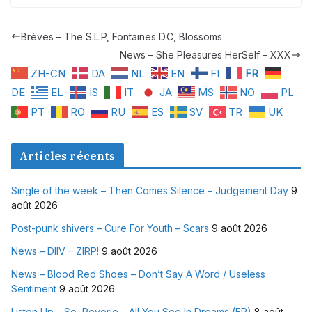
Brèves – The S.L.P, Fontaines D.C, Blossoms
News – She Pleasures HerSelf – XXX
ZH-CN
DA
NL
EN
FI
FR
DE
EL
IS
IT
JA
MS
NO
PL
PT
RO
RU
ES
SV
TR
UK
Articles récents
Single of the week – Then Comes Silence – Judgement Day
9
août 2026
Post-punk shivers – Cure For Youth – Scars
9 août 2026
News – DIIV – ZIRP!
9 août 2026
News – Blood Red Shoes – Don’t Say A Word / Useless
Sentiment
9 août 2026
Listen Up – So, Reverie – All You See In Dreams (EP)
8 août