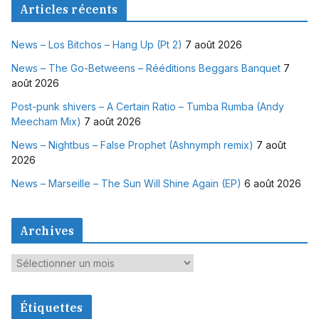
Articles récents
News – Los Bitchos – Hang Up (Pt 2)
7 août 2026
News – The Go-Betweens – Rééditions Beggars Banquet
7
août 2026
Post-punk shivers – A Certain Ratio – Tumba Rumba (Andy
Meecham Mix)
7 août 2026
News – Nightbus – False Prophet (Ashnymph remix)
7 août
2026
News – Marseille – The Sun Will Shine Again (EP)
6 août 2026
Archives
A
r
c
Étiquettes
h