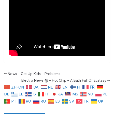
News – Get Up Kids – Problems
Electro News @ – Hot Chip – A Bath Full Of Ecstasy
ZH-CN
DA
NL
EN
FI
FR
DE
EL
IS
IT
JA
MS
NO
PL
PT
RO
RU
ES
SV
TR
UK