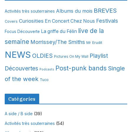
i
BREVES
Albums du mois
Activités très souterraines
v
Festivals
Curiosities
e
En Concert Chez Nous
Covers
s
live de la
La griffe du Félin
Focus Découverte
semaine
Morrissey/The Smiths
Mr Erudit
NEWS
OLDIES
Playlist
Pictures On My Wall
Post-punk bands
Single
Découvertes
Podcasts
of the week
Tuco
Catégories
A side / B side
(39)
Activités très souterraines
(54)