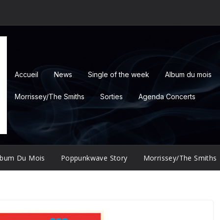
Accueil
News
Single of the week
Album du mois
Morrissey/The Smiths
Sorties
Agenda Concerts
lbum Du Mois
Poppunkwave Story
Morrissey/The Smiths