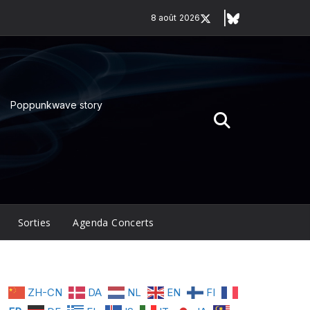
8 août 2026
Poppunkwave story
Sorties
Agenda Concerts
ZH-CN
DA
NL
EN
FI