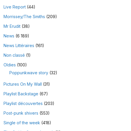
Live Report
(44)
Morrissey/The Smiths
(209)
Mr Erudit
(38)
News
(6 189)
News Littéraires
(161)
Non classé
(1)
Oldies
(100)
Poppunkwave story
(32)
Pictures On My Wall
(31)
Playlist Backstage
(67)
Playlist découvertes
(203)
Post-punk shivers
(553)
Single of the week
(418)