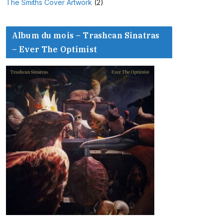
The Smiths Cover Artwork
(2)
Album du mois – Trashcan Sinatras
– Ever The Optimist