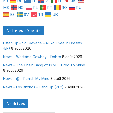
FR
DE
EL
IS
IT
JA
MS
NO
PL
PT
RO
RU
ES
SV
TR
UK
Articles récents
Listen Up – So, Reverie – All You See In Dreams
(EP)
8 août 2026
News – Westside Cowboy – Dobro
8 août 2026
News – The Chain Gang of 1974 – Tired To Shine
8 août 2026
News – @ – Punish My Mind
8 août 2026
News – Los Bitchos – Hang Up (Pt 2)
7 août 2026
Archives