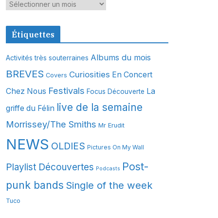
A
r
c
Étiquettes
h
i
Albums du mois
Activités très souterraines
v
BREVES
Curiosities
En Concert
Covers
e
s
Festivals
Chez Nous
La
Focus Découverte
live de la semaine
griffe du Félin
Morrissey/The Smiths
Mr Erudit
NEWS
OLDIES
Pictures On My Wall
Post-
Playlist Découvertes
Podcasts
punk bands
Single of the week
Tuco