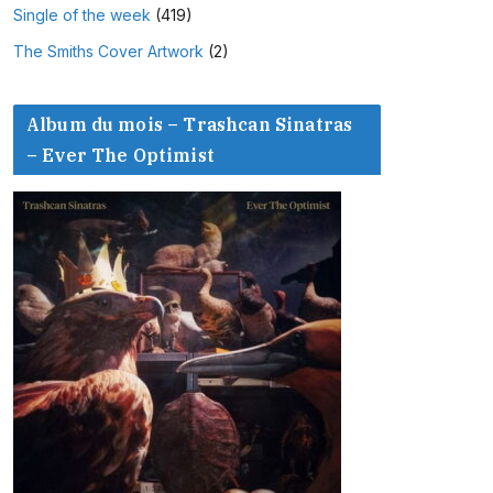
Single of the week
(419)
The Smiths Cover Artwork
(2)
Album du mois – Trashcan Sinatras
– Ever The Optimist