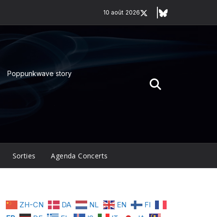
10 août 2026
Poppunkwave story
Sorties
Agenda Concerts
ZH-CN
DA
NL
EN
FI