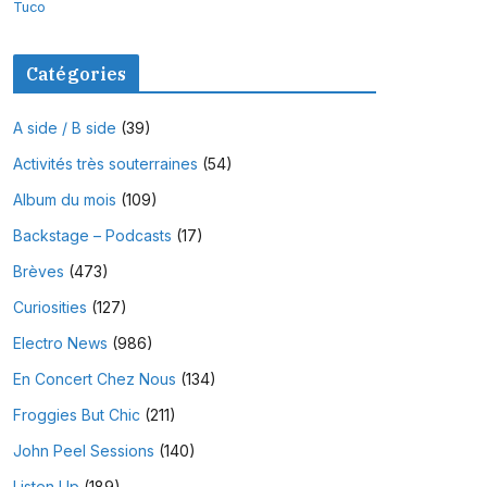
Tuco
Catégories
A side / B side
(39)
Activités très souterraines
(54)
Album du mois
(109)
Backstage – Podcasts
(17)
Brèves
(473)
Curiosities
(127)
Electro News
(986)
En Concert Chez Nous
(134)
Froggies But Chic
(211)
John Peel Sessions
(140)
Listen Up
(189)