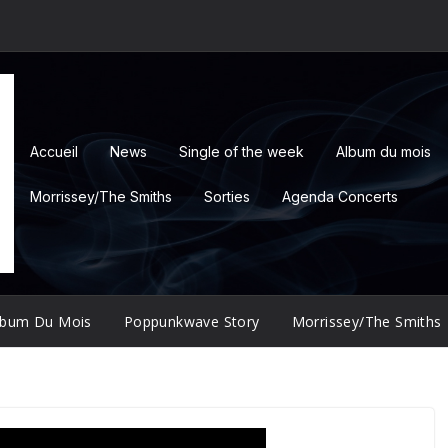
Accueil
News
Single of the week
Album du mois
Morrissey/The Smiths
Sorties
Agenda Concerts
lbum Du Mois
Poppunkwave Story
Morrissey/The Smiths