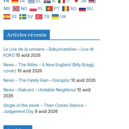
FR
DE
EL
IS
IT
JA
MS
NO
PL
PT
RO
RU
ES
SV
TR
UK
Articles récents
Le Live de la semaine – Babyshambles – Live At
KOKO
10 août 2026
News – The Rifles – A New England (Billy Bragg
cover)
10 août 2026
News – The Family Rain – Disruptor
10 août 2026
News – Railcard – Unstable Neighbour
10 août
2026
Single of the week – Then Comes Silence –
Judgement Day
9 août 2026