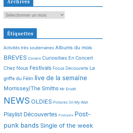
Archives
A
r
c
Étiquettes
h
i
Albums du mois
Activités très souterraines
v
BREVES
Curiosities
En Concert
Covers
e
s
Festivals
Chez Nous
La
Focus Découverte
live de la semaine
griffe du Félin
Morrissey/The Smiths
Mr Erudit
NEWS
OLDIES
Pictures On My Wall
Post-
Playlist Découvertes
Podcasts
punk bands
Single of the week