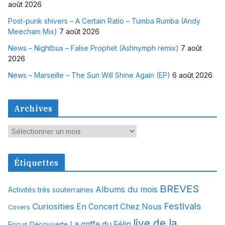
août 2026
Post-punk shivers – A Certain Ratio – Tumba Rumba (Andy
Meecham Mix)
7 août 2026
News – Nightbus – False Prophet (Ashnymph remix)
7 août
2026
News – Marseille – The Sun Will Shine Again (EP)
6 août 2026
Archives
A
r
c
Étiquettes
h
i
BREVES
Albums du mois
Activités très souterraines
v
Festivals
Curiosities
e
En Concert Chez Nous
Covers
s
live de la
La griffe du Félin
Focus Découverte