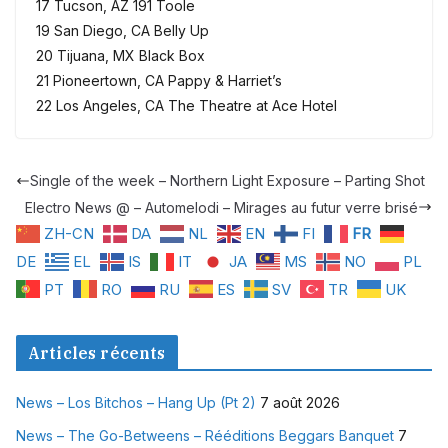
17 Tucson, AZ 191 Toole
19 San Diego, CA Belly Up
20 Tijuana, MX Black Box
21 Pioneertown, CA Pappy & Harriet’s
22 Los Angeles, CA The Theatre at Ace Hotel
Single of the week – Northern Light Exposure – Parting Shot
Electro News @ – Automelodi – Mirages au futur verre brisé
ZH-CN
DA
NL
EN
FI
FR
DE
EL
IS
IT
JA
MS
NO
PL
PT
RO
RU
ES
SV
TR
UK
Articles récents
News – Los Bitchos – Hang Up (Pt 2)
7 août 2026
News – The Go-Betweens – Rééditions Beggars Banquet
7