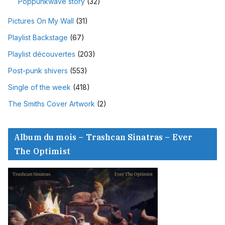
Poppunkwave story
(32)
Pictures On My Wall
(31)
Playlist Backstage
(67)
Playlist découvertes
(203)
Post-punk shivers
(553)
Single of the week
(418)
The Smiths Cover Artwork
(2)
Album du mois – Trashcan Sinatras – Ever
The Optimist