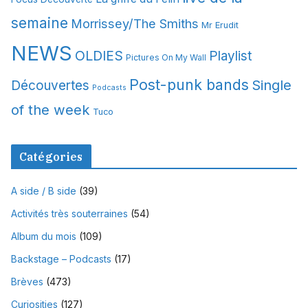
semaine
Morrissey/The Smiths
Mr Erudit
NEWS
OLDIES
Playlist
Pictures On My Wall
Post-punk bands
Single
Découvertes
Podcasts
of the week
Tuco
Catégories
A side / B side
(39)
Activités très souterraines
(54)
Album du mois
(109)
Backstage – Podcasts
(17)
Brèves
(473)
Curiosities
(127)