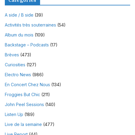
Catégories
A side / B side
(39)
Activités très souterraines
(54)
Album du mois
(109)
Backstage – Podcasts
(17)
Brèves
(473)
Curiosities
(127)
Electro News
(986)
En Concert Chez Nous
(134)
Froggies But Chic
(211)
John Peel Sessions
(140)
Listen Up
(189)
Live de la semaine
(477)
Live Report
(44)