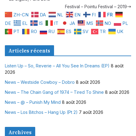
Festival – Pointu Festival – 2019
ZH-CN
DA
NL
EN
FI
FR
DE
EL
IS
IT
JA
MS
NO
PL
PT
RO
RU
ES
SV
TR
UK
Articles récents
Listen Up – So, Reverie – All You See In Dreams (EP)
8 août
2026
News – Westside Cowboy – Dobro
8 août 2026
News – The Chain Gang of 1974 – Tired To Shine
8 août 2026
News – @ – Punish My Mind
8 août 2026
News – Los Bitchos – Hang Up (Pt 2)
7 août 2026
Archives