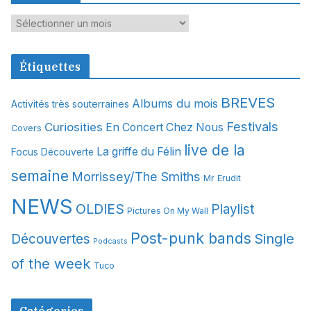
A
r
c
Étiquettes
h
i
BREVES
Albums du mois
Activités très souterraines
v
Festivals
Curiosities
e
En Concert Chez Nous
Covers
s
live de la
La griffe du Félin
Focus Découverte
semaine
Morrissey/The Smiths
Mr Erudit
NEWS
OLDIES
Playlist
Pictures On My Wall
Post-punk bands
Single
Découvertes
Podcasts
of the week
Tuco