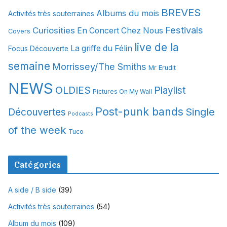
i
BREVES
Albums du mois
Activités très souterraines
v
Festivals
Curiosities
e
En Concert Chez Nous
Covers
s
live de la
La griffe du Félin
Focus Découverte
semaine
Morrissey/The Smiths
Mr Erudit
NEWS
OLDIES
Playlist
Pictures On My Wall
Post-punk bands
Single
Découvertes
Podcasts
of the week
Tuco
Catégories
A side / B side
(39)
Activités très souterraines
(54)
Album du mois
(109)