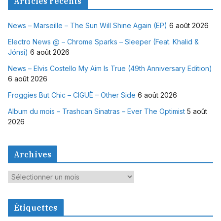
Articles récents
News – Marseille – The Sun Will Shine Again (EP)
6 août 2026
Electro News @ – Chrome Sparks – Sleeper (Feat. Khalid &
Jónsi)
6 août 2026
News – Elvis Costello My Aim Is True (49th Anniversary Edition)
6 août 2026
Froggies But Chic – CIGUË – Other Side
6 août 2026
Album du mois – Trashcan Sinatras – Ever The Optimist
5 août
2026
Archives
A
r
c
Étiquettes
h