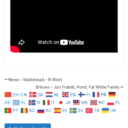
News – Radiohead – Ill Wind
Brèves – Jon Fratelli, Pond, Fat White Family
ZH-CN
DA
NL
EN
FI
FR
DE
EL
IS
IT
JA
MS
NO
PL
PT
RO
RU
ES
SV
TR
UK