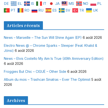
DE
EL
IS
IT
JA
MS
NO
PL
PT
RO
RU
ES
SV
TR
UK
Articles récents
News – Marseille – The Sun Will Shine Again (EP)
6 août 2026
Electro News @ – Chrome Sparks – Sleeper (Feat. Khalid &
Jónsi)
6 août 2026
News – Elvis Costello My Aim Is True (49th Anniversary Edition)
6 août 2026
Froggies But Chic – CIGUË – Other Side
6 août 2026
Album du mois – Trashcan Sinatras – Ever The Optimist
5 août
2026
Archives