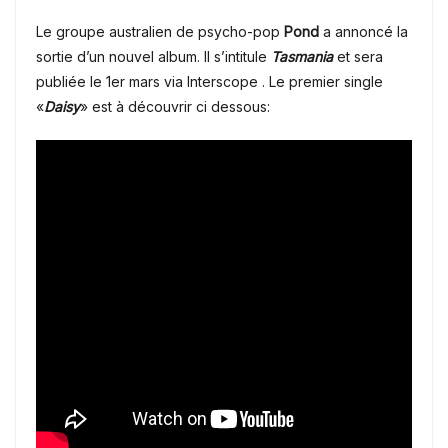
Le groupe australien de psycho-pop
Pond
a annoncé la
sortie d’un nouvel album.
Il s’intitule
Tasmania
et sera
publiée le 1er mars via Interscope .
Le premier single
«
Daisy
» est à découvrir ci dessous: