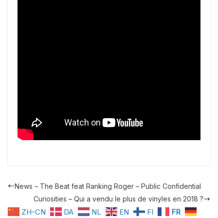
News – The Beat feat Ranking Roger – Public Confidential
Curiosities – Qui a vendu le plus de vinyles en 2018 ?
ZH-CN
DA
NL
EN
FI
FR