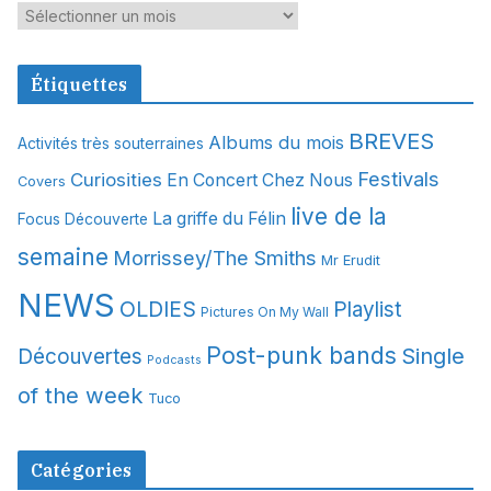
A
r
c
Étiquettes
h
i
BREVES
Albums du mois
Activités très souterraines
v
Festivals
Curiosities
e
En Concert Chez Nous
Covers
s
live de la
La griffe du Félin
Focus Découverte
semaine
Morrissey/The Smiths
Mr Erudit
NEWS
OLDIES
Playlist
Pictures On My Wall
Post-punk bands
Single
Découvertes
Podcasts
of the week
Tuco
Catégories