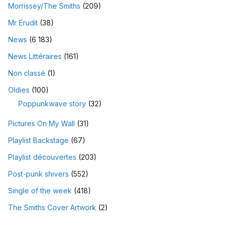
Morrissey/The Smiths
(209)
Mr Erudit
(38)
News
(6 183)
News Littéraires
(161)
Non classé
(1)
Oldies
(100)
Poppunkwave story
(32)
Pictures On My Wall
(31)
Playlist Backstage
(67)
Playlist découvertes
(203)
Post-punk shivers
(552)
Single of the week
(418)
The Smiths Cover Artwork
(2)