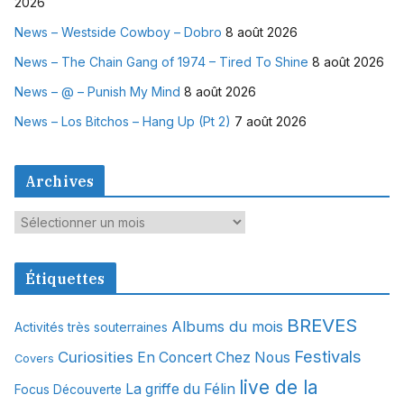
2026
News – Westside Cowboy – Dobro
8 août 2026
News – The Chain Gang of 1974 – Tired To Shine
8 août 2026
News – @ – Punish My Mind
8 août 2026
News – Los Bitchos – Hang Up (Pt 2)
7 août 2026
Archives
A
r
c
Étiquettes
h
i
BREVES
Albums du mois
Activités très souterraines
v
Festivals
Curiosities
e
En Concert Chez Nous
Covers
s
live de la
La griffe du Félin
Focus Découverte