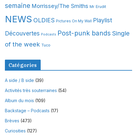
semaine
Morrissey/The Smiths
Mr Erudit
NEWS
OLDIES
Playlist
Pictures On My Wall
Post-punk bands
Single
Découvertes
Podcasts
of the week
Tuco
Catégories
A side / B side
(39)
Activités très souterraines
(54)
Album du mois
(109)
Backstage – Podcasts
(17)
Brèves
(473)
Curiosities
(127)