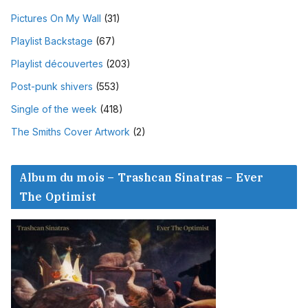
Pictures On My Wall
(31)
Playlist Backstage
(67)
Playlist découvertes
(203)
Post-punk shivers
(553)
Single of the week
(418)
The Smiths Cover Artwork
(2)
Album du mois – Trashcan Sinatras – Ever
The Optimist