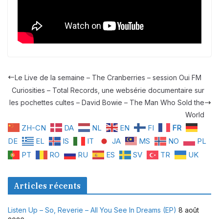
Le Live de la semaine – The Cranberries – session Oui FM
Curiosities – Total Records, une websérie documentaire sur
les pochettes cultes – David Bowie – The Man Who Sold the
World
ZH-CN
DA
NL
EN
FI
FR
DE
EL
IS
IT
JA
MS
NO
PL
PT
RO
RU
ES
SV
TR
UK
Articles récents
Listen Up – So, Reverie – All You See In Dreams (EP)
8 août