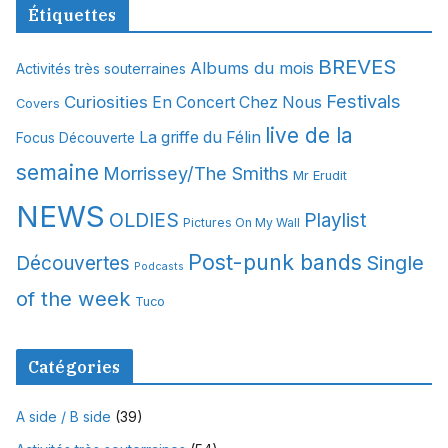
c
Étiquettes
h
i
BREVES
Albums du mois
Activités très souterraines
v
Festivals
Curiosities
e
En Concert Chez Nous
Covers
s
live de la
La griffe du Félin
Focus Découverte
semaine
Morrissey/The Smiths
Mr Erudit
NEWS
OLDIES
Playlist
Pictures On My Wall
Post-punk bands
Single
Découvertes
Podcasts
of the week
Tuco
Catégories
A side / B side
(39)