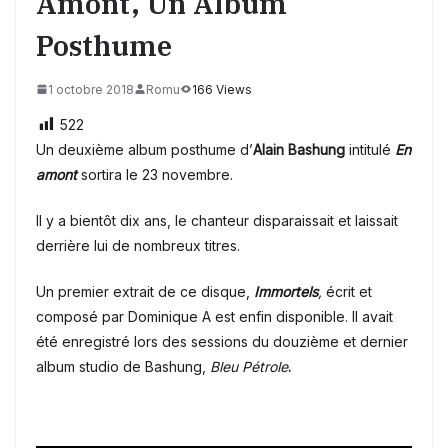
Amont, Un Album
Posthume
1 octobre 2018
Romu
166 Views
522
Un deuxième album posthume d’
Alain Bashung
intitulé
En
amont
sortira le 23 novembre.
Il y a bientôt dix ans, le chanteur disparaissait et laissait
derrière lui de nombreux titres.
Un premier extrait de ce disque,
Immortels
,
écrit et
composé par Dominique A est enfin disponible. Il avait
été enregistré lors des sessions du douzième et dernier
album studio de Bashung,
Bleu Pétrole
.