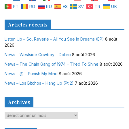
PT
RO
RU
ES
SV
TR
UK
Articles récents
Listen Up – So, Reverie – All You See In Dreams (EP)
8 août
2026
News – Westside Cowboy – Dobro
8 août 2026
News – The Chain Gang of 1974 – Tired To Shine
8 août 2026
News – @ – Punish My Mind
8 août 2026
News – Los Bitchos – Hang Up (Pt 2)
7 août 2026
Archives
A
r