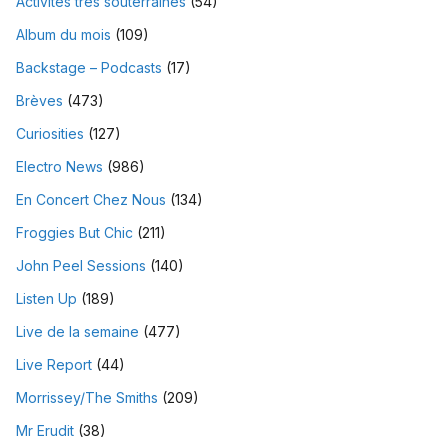
Activités très souterraines
(54)
Album du mois
(109)
Backstage – Podcasts
(17)
Brèves
(473)
Curiosities
(127)
Electro News
(986)
En Concert Chez Nous
(134)
Froggies But Chic
(211)
John Peel Sessions
(140)
Listen Up
(189)
Live de la semaine
(477)
Live Report
(44)
Morrissey/The Smiths
(209)
Mr Erudit
(38)