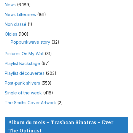
News
(6 189)
News Littéraires
(161)
Non classé
(1)
Oldies
(100)
Poppunkwave story
(32)
Pictures On My Wall
(31)
Playlist Backstage
(67)
Playlist découvertes
(203)
Post-punk shivers
(553)
Single of the week
(418)
The Smiths Cover Artwork
(2)
Album du mois – Trashcan Sinatras – Ever
The Optimist