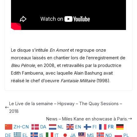
Le disque s’intitule
En Amont
et regroupe onze
morceaux laissés en chantier lors de l’enregistrement de
Bleu Pétrole
, en 2008, et retravaillés par la productrice
Edith Fambuena, avec laquelle Alain Bashung avait
réalisé le chef d’oeuvre
Fantaisie Militaire
(1998).
Le Live de la semaine – Hipsway – The Quay Sessions –
2018
News – Miles Kane en showcase à Paris.
ZH-CN
DA
NL
EN
FI
FR
DE
EL
IS
IT
JA
MS
NO
PL