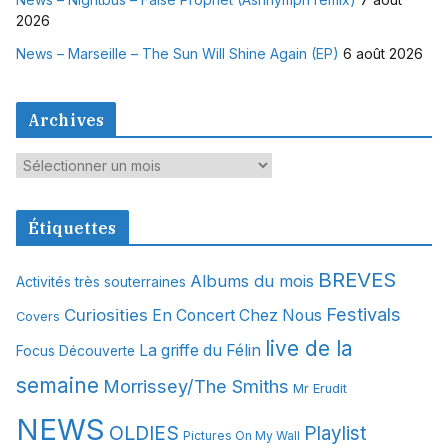
2026
News – Marseille – The Sun Will Shine Again (EP)
6 août 2026
Archives
A
r
c
Étiquettes
h
i
BREVES
Albums du mois
Activités très souterraines
v
Festivals
Curiosities
e
En Concert Chez Nous
Covers
s
live de la
La griffe du Félin
Focus Découverte
semaine
Morrissey/The Smiths
Mr Erudit
NEWS
OLDIES
Playlist
Pictures On My Wall