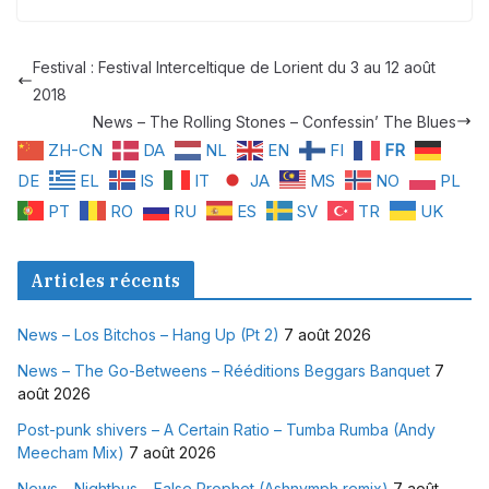
Festival : Festival Interceltique de Lorient du 3 au 12 août
2018
News – The Rolling Stones – Confessin’ The Blues
ZH-CN
DA
NL
EN
FI
FR
DE
EL
IS
IT
JA
MS
NO
PL
PT
RO
RU
ES
SV
TR
UK
Articles récents
News – Los Bitchos – Hang Up (Pt 2)
7 août 2026
News – The Go-Betweens – Rééditions Beggars Banquet
7
août 2026
Post-punk shivers – A Certain Ratio – Tumba Rumba (Andy
Meecham Mix)
7 août 2026
News – Nightbus – False Prophet (Ashnymph remix)
7 août