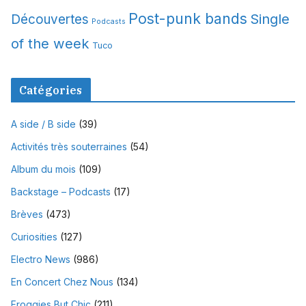
Post-punk bands
Single
Découvertes
Podcasts
of the week
Tuco
Catégories
A side / B side
(39)
Activités très souterraines
(54)
Album du mois
(109)
Backstage – Podcasts
(17)
Brèves
(473)
Curiosities
(127)
Electro News
(986)
En Concert Chez Nous
(134)
Froggies But Chic
(211)