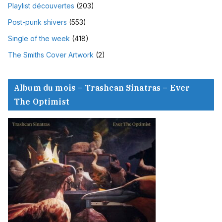
Playlist découvertes
(203)
Post-punk shivers
(553)
Single of the week
(418)
The Smiths Cover Artwork
(2)
Album du mois – Trashcan Sinatras – Ever
The Optimist