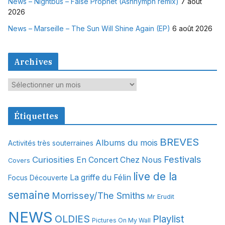
News – Nightbus – False Prophet (Ashnymph remix)
7 août
2026
News – Marseille – The Sun Will Shine Again (EP)
6 août 2026
Archives
A
r
c
Étiquettes
h
i
BREVES
Albums du mois
Activités très souterraines
v
Festivals
Curiosities
e
En Concert Chez Nous
Covers
s
live de la
La griffe du Félin
Focus Découverte
semaine
Morrissey/The Smiths
Mr Erudit
NEWS
OLDIES
Playlist
Pictures On My Wall