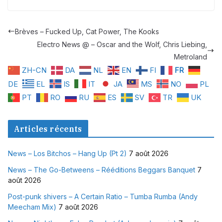
Brèves – Fucked Up, Cat Power, The Kooks
Electro News @ – Oscar and the Wolf, Chris Liebing,
Metroland
ZH-CN
DA
NL
EN
FI
FR
DE
EL
IS
IT
JA
MS
NO
PL
PT
RO
RU
ES
SV
TR
UK
Articles récents
News – Los Bitchos – Hang Up (Pt 2)
7 août 2026
News – The Go-Betweens – Rééditions Beggars Banquet
7
août 2026
Post-punk shivers – A Certain Ratio – Tumba Rumba (Andy
Meecham Mix)
7 août 2026