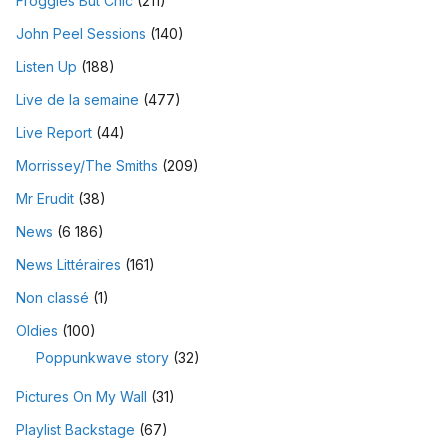
Froggies But Chic
(211)
John Peel Sessions
(140)
Listen Up
(188)
Live de la semaine
(477)
Live Report
(44)
Morrissey/The Smiths
(209)
Mr Erudit
(38)
News
(6 186)
News Littéraires
(161)
Non classé
(1)
Oldies
(100)
Poppunkwave story
(32)
Pictures On My Wall
(31)
Playlist Backstage
(67)