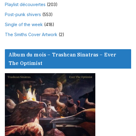
Playlist découvertes
(203)
Post-punk shivers
(553)
Single of the week
(418)
The Smiths Cover Artwork
(2)
Album du mois – Trashcan Sinatras – Ever
The Optimist