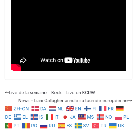
Live de la semaine – Beck – Live on KCRW
News – Liam Gallagher annule sa tournée européenne
ZH-CN
DA
NL
EN
FI
FR
DE
EL
IS
IT
JA
MS
NO
PL
PT
RO
RU
ES
SV
TR
UK