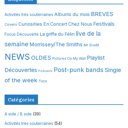
h
i
BREVES
Albums du mois
Activités très souterraines
v
Festivals
Curiosities
e
En Concert Chez Nous
Covers
s
live de la
La griffe du Félin
Focus Découverte
semaine
Morrissey/The Smiths
Mr Erudit
NEWS
OLDIES
Playlist
Pictures On My Wall
Post-punk bands
Single
Découvertes
Podcasts
of the week
Tuco
Catégories
A side / B side
(39)
Activités très souterraines
(54)