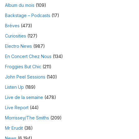
Album du mois
(109)
Backstage – Podcasts
(17)
Brèves
(473)
Curiosities
(127)
Electro News
(987)
En Concert Chez Nous
(134)
Froggies But Chic
(211)
John Peel Sessions
(140)
Listen Up
(189)
Live de la semaine
(478)
Live Report
(44)
Morrissey/The Smiths
(209)
Mr Erudit
(38)
News
(6 194)