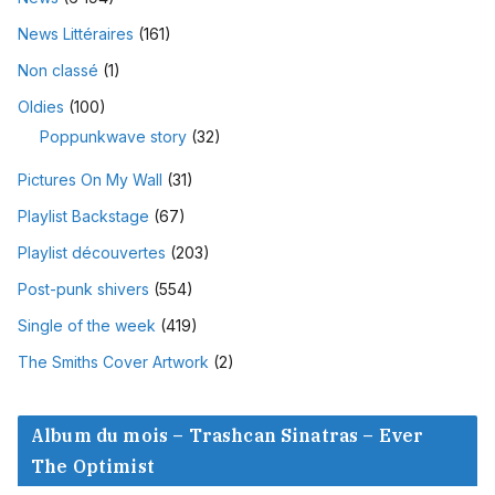
News Littéraires
(161)
Non classé
(1)
Oldies
(100)
Poppunkwave story
(32)
Pictures On My Wall
(31)
Playlist Backstage
(67)
Playlist découvertes
(203)
Post-punk shivers
(554)
Single of the week
(419)
The Smiths Cover Artwork
(2)
Album du mois – Trashcan Sinatras – Ever
The Optimist