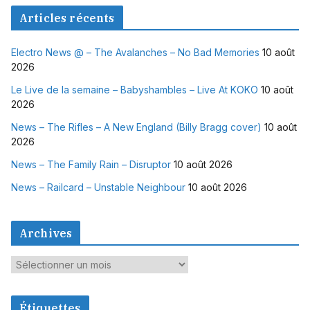
Articles récents
Electro News @ – The Avalanches – No Bad Memories
10 août
2026
Le Live de la semaine – Babyshambles – Live At KOKO
10 août
2026
News – The Rifles – A New England (Billy Bragg cover)
10 août
2026
News – The Family Rain – Disruptor
10 août 2026
News – Railcard – Unstable Neighbour
10 août 2026
Archives
A
r
c
Étiquettes