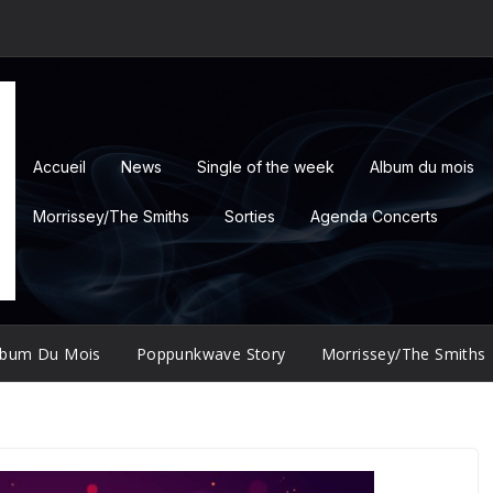
Accueil
News
Single of the week
Album du mois
Morrissey/The Smiths
Sorties
Agenda Concerts
lbum Du Mois
Poppunkwave Story
Morrissey/The Smiths