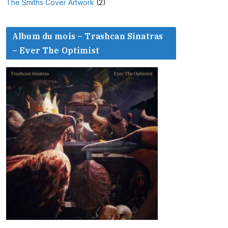
The Smiths Cover Artwork
(2)
Album du mois – Trashcan Sinatras
– Ever The Optimist