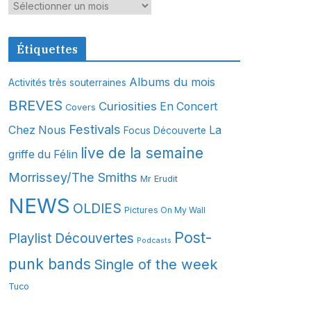
A
r
c
Étiquettes
h
i
Albums du mois
Activités très souterraines
v
BREVES
Curiosities
En Concert
Covers
e
s
Festivals
Chez Nous
La
Focus Découverte
live de la semaine
griffe du Félin
Morrissey/The Smiths
Mr Erudit
NEWS
OLDIES
Pictures On My Wall
Post-
Playlist Découvertes
Podcasts
punk bands
Single of the week
Tuco