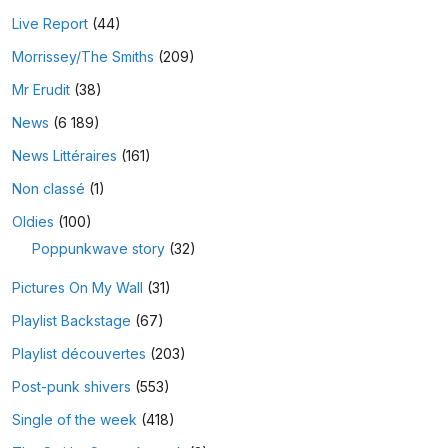
Live Report
(44)
Morrissey/The Smiths
(209)
Mr Erudit
(38)
News
(6 189)
News Littéraires
(161)
Non classé
(1)
Oldies
(100)
Poppunkwave story
(32)
Pictures On My Wall
(31)
Playlist Backstage
(67)
Playlist découvertes
(203)
Post-punk shivers
(553)
Single of the week
(418)