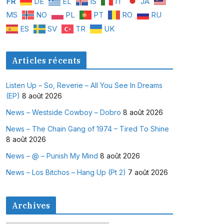
FR
DE
EL
IS
IT
JA
MS
NO
PL
PT
RO
RU
ES
SV
TR
UK
Articles récents
Listen Up – So, Reverie – All You See In Dreams
(EP)
8 août 2026
News – Westside Cowboy – Dobro
8 août 2026
News – The Chain Gang of 1974 – Tired To Shine
8 août 2026
News – @ – Punish My Mind
8 août 2026
News – Los Bitchos – Hang Up (Pt 2)
7 août 2026
Archives