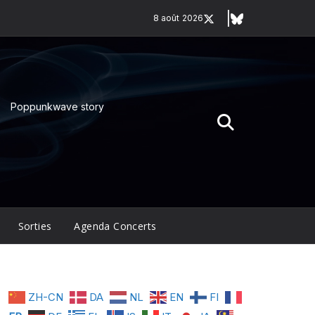
8 août 2026
Poppunkwave story
Sorties
Agenda Concerts
ZH-CN
DA
NL
EN
FI