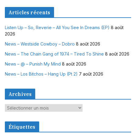
Articles récents
Listen Up – So, Reverie – All You See In Dreams (EP)
8 août
2026
News – Westside Cowboy – Dobro
8 août 2026
News – The Chain Gang of 1974 – Tired To Shine
8 août 2026
News – @ – Punish My Mind
8 août 2026
News – Los Bitchos – Hang Up (Pt 2)
7 août 2026
Archives
A
r
c
Étiquettes
h