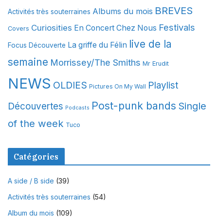
i
BREVES
Albums du mois
Activités très souterraines
v
Festivals
Curiosities
e
En Concert Chez Nous
Covers
s
live de la
La griffe du Félin
Focus Découverte
semaine
Morrissey/The Smiths
Mr Erudit
NEWS
OLDIES
Playlist
Pictures On My Wall
Post-punk bands
Single
Découvertes
Podcasts
of the week
Tuco
Catégories
A side / B side
(39)
Activités très souterraines
(54)
Album du mois
(109)