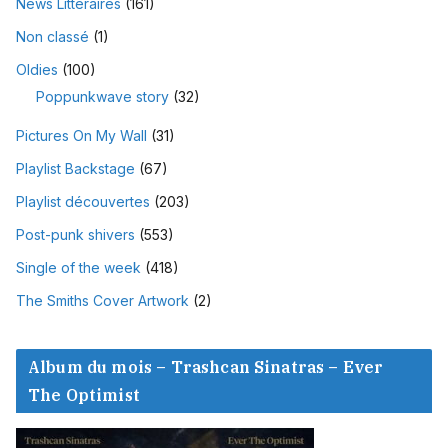
News Littéraires
(161)
Non classé
(1)
Oldies
(100)
Poppunkwave story
(32)
Pictures On My Wall
(31)
Playlist Backstage
(67)
Playlist découvertes
(203)
Post-punk shivers
(553)
Single of the week
(418)
The Smiths Cover Artwork
(2)
Album du mois – Trashcan Sinatras – Ever
The Optimist