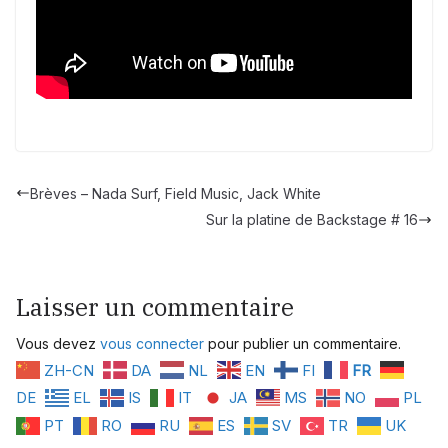
Brèves – Nada Surf, Field Music, Jack White
Sur la platine de Backstage # 16
Laisser un commentaire
Vous devez
vous connecter
pour publier un commentaire.
ZH-CN
DA
NL
EN
FI
FR
DE
EL
IS
IT
JA
MS
NO
PL
PT
RO
RU
ES
SV
TR
UK