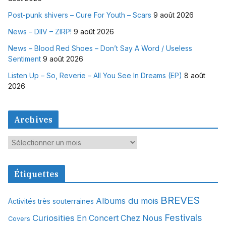
Post-punk shivers – Cure For Youth – Scars
9 août 2026
News – DIIV – ZIRP!
9 août 2026
News – Blood Red Shoes – Don’t Say A Word / Useless
Sentiment
9 août 2026
Listen Up – So, Reverie – All You See In Dreams (EP)
8 août
2026
Archives
A
r
c
Étiquettes
h
i
BREVES
Albums du mois
Activités très souterraines
v
Festivals
Curiosities
e
En Concert Chez Nous
Covers