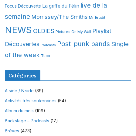
s
live de la
La griffe du Félin
Focus Découverte
semaine
Morrissey/The Smiths
Mr Erudit
NEWS
OLDIES
Playlist
Pictures On My Wall
Post-punk bands
Single
Découvertes
Podcasts
of the week
Tuco
Catégories
A side / B side
(39)
Activités très souterraines
(54)
Album du mois
(109)
Backstage – Podcasts
(17)
Brèves
(473)