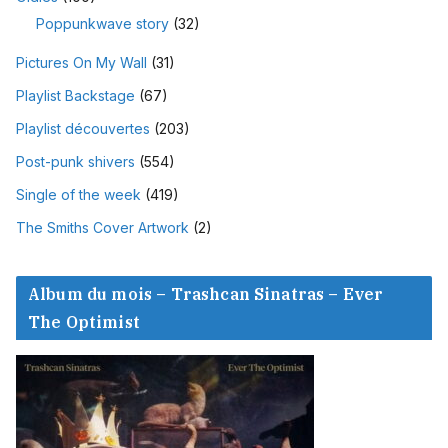
Poppunkwave story
(32)
Pictures On My Wall
(31)
Playlist Backstage
(67)
Playlist découvertes
(203)
Post-punk shivers
(554)
Single of the week
(419)
The Smiths Cover Artwork
(2)
Album du mois – Trashcan Sinatras – Ever
The Optimist