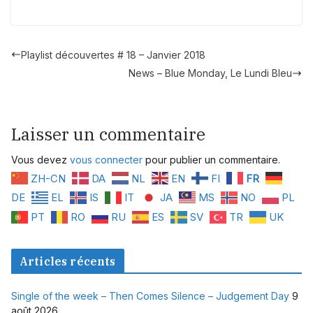
Playlist découvertes # 18 – Janvier 2018
News – Blue Monday, Le Lundi Bleu
Laisser un commentaire
Vous devez
vous connecter
pour publier un commentaire.
ZH-CN
DA
NL
EN
FI
FR
DE
EL
IS
IT
JA
MS
NO
PL
PT
RO
RU
ES
SV
TR
UK
Articles récents
Single of the week – Then Comes Silence – Judgement Day
9
août 2026