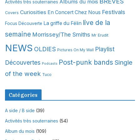
BREVES
Albums du mois
Activités très souterraines
v
Festivals
Curiosities
e
En Concert Chez Nous
Covers
s
live de la
La griffe du Félin
Focus Découverte
semaine
Morrissey/The Smiths
Mr Erudit
NEWS
OLDIES
Playlist
Pictures On My Wall
Post-punk bands
Single
Découvertes
Podcasts
of the week
Tuco
Catégories
A side / B side
(39)
Activités très souterraines
(54)
Album du mois
(109)