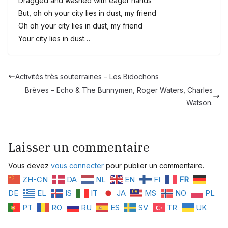
Dragged and washed with eager hands
But, oh oh your city lies in dust, my friend
Oh oh your city lies in dust, my friend
Your city lies in dust…
Activités très souterraines – Les Bidochons
Brèves – Echo & The Bunnymen, Roger Waters, Charles
Watson.
Laisser un commentaire
Vous devez
vous connecter
pour publier un commentaire.
ZH-CN
DA
NL
EN
FI
FR
DE
EL
IS
IT
JA
MS
NO
PL
PT
RO
RU
ES
SV
TR
UK