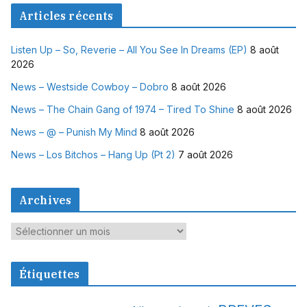
Articles récents
Listen Up – So, Reverie – All You See In Dreams (EP)
8 août
2026
News – Westside Cowboy – Dobro
8 août 2026
News – The Chain Gang of 1974 – Tired To Shine
8 août 2026
News – @ – Punish My Mind
8 août 2026
News – Los Bitchos – Hang Up (Pt 2)
7 août 2026
Archives
A
r
c
Étiquettes
h
i