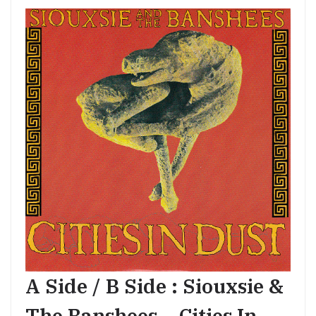
A Side / B Side : Siouxsie &
The Banshees – Cities In