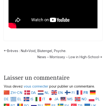
Brèves : Null+Void, Blutengel, Psyche.
News – Morrissey – Low in High-School
Laisser un commentaire
Vous devez
vous connecter
pour publier un commentaire.
ZH-CN
DA
NL
EN
FI
FR
DE
EL
IS
IT
JA
MS
NO
PL
PT
RO
RU
ES
SV
TR
UK