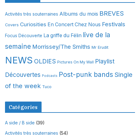
h
i
BREVES
Albums du mois
Activités très souterraines
v
Festivals
Curiosities
e
En Concert Chez Nous
Covers
s
live de la
La griffe du Félin
Focus Découverte
semaine
Morrissey/The Smiths
Mr Erudit
NEWS
OLDIES
Playlist
Pictures On My Wall
Post-punk bands
Single
Découvertes
Podcasts
of the week
Tuco
Catégories
A side / B side
(39)
Activités très souterraines
(54)