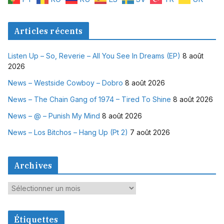
Articles récents
Listen Up – So, Reverie – All You See In Dreams (EP)
8 août
2026
News – Westside Cowboy – Dobro
8 août 2026
News – The Chain Gang of 1974 – Tired To Shine
8 août 2026
News – @ – Punish My Mind
8 août 2026
News – Los Bitchos – Hang Up (Pt 2)
7 août 2026
Archives
A
r
c
Étiquettes