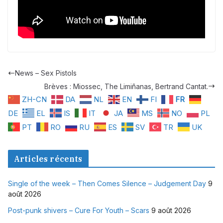
News – Sex Pistols
Brèves : Miossec, The Limiñanas, Bertrand Cantat.
ZH-CN
DA
NL
EN
FI
FR
DE
EL
IS
IT
JA
MS
NO
PL
PT
RO
RU
ES
SV
TR
UK
Articles récents
Single of the week – Then Comes Silence – Judgement Day
9
août 2026
Post-punk shivers – Cure For Youth – Scars
9 août 2026