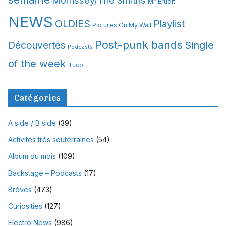
Mr Erudit
NEWS
OLDIES
Playlist
Pictures On My Wall
Post-punk bands
Single
Découvertes
Podcasts
of the week
Tuco
Catégories
A side / B side
(39)
Activités très souterraines
(54)
Album du mois
(109)
Backstage – Podcasts
(17)
Brèves
(473)
Curiosities
(127)
Electro News
(986)