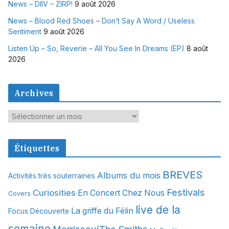
News – DIIV – ZIRP!
9 août 2026
News – Blood Red Shoes – Don’t Say A Word / Useless
Sentiment
9 août 2026
Listen Up – So, Reverie – All You See In Dreams (EP)
8 août
2026
Archives
A
r
c
Étiquettes
h
i
BREVES
Albums du mois
Activités très souterraines
v
Festivals
Curiosities
e
En Concert Chez Nous
Covers
s
live de la
La griffe du Félin
Focus Découverte
semaine
Morrissey/The Smiths