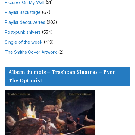
Pictures On My Wall
(31)
Playlist Backstage
(67)
Playlist découvertes
(203)
Post-punk shivers
(554)
Single of the week
(419)
The Smiths Cover Artwork
(2)
Album du mois – Trashcan Sinatras – Ever
The Optimist