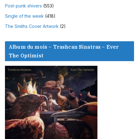
Post-punk shivers
(553)
Single of the week
(418)
The Smiths Cover Artwork
(2)
Album du mois – Trashcan Sinatras – Ever
The Optimist