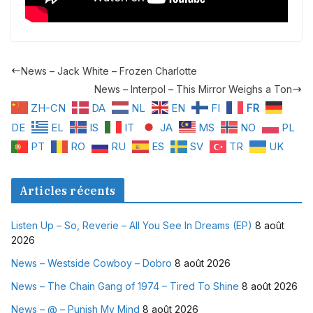
News – Jack White – Frozen Charlotte
News – Interpol – This Mirror Weighs a Ton
ZH-CN
DA
NL
EN
FI
FR
DE
EL
IS
IT
JA
MS
NO
PL
PT
RO
RU
ES
SV
TR
UK
Articles récents
Listen Up – So, Reverie – All You See In Dreams (EP)
8 août
2026
News – Westside Cowboy – Dobro
8 août 2026
News – The Chain Gang of 1974 – Tired To Shine
8 août 2026
News – @ – Punish My Mind
8 août 2026