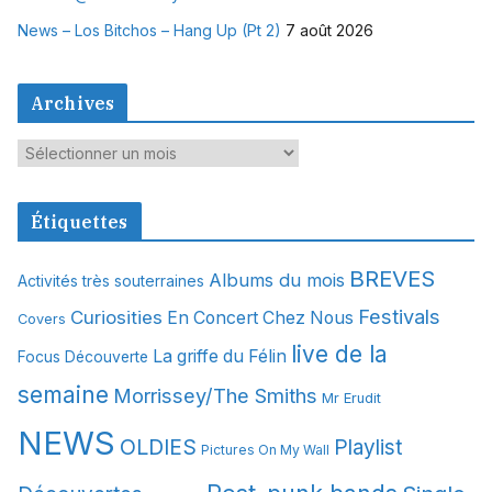
News – Los Bitchos – Hang Up (Pt 2)
7 août 2026
Archives
A
r
c
Étiquettes
h
i
BREVES
Albums du mois
Activités très souterraines
v
Festivals
Curiosities
e
En Concert Chez Nous
Covers
s
live de la
La griffe du Félin
Focus Découverte
semaine
Morrissey/The Smiths
Mr Erudit
NEWS
OLDIES
Playlist
Pictures On My Wall