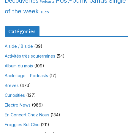
Post-punk bands
Single
Découvertes
Podcasts
of the week
Tuco
Catégories
A side / B side
(39)
Activités très souterraines
(54)
Album du mois
(109)
Backstage – Podcasts
(17)
Brèves
(473)
Curiosities
(127)
Electro News
(986)
En Concert Chez Nous
(134)
Froggies But Chic
(211)