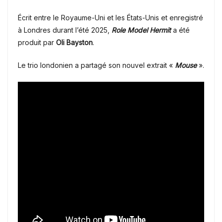
Écrit entre le Royaume-Uni et les États-Unis et enregistré
à Londres durant l’été 2025,
Role Model Hermit
a été
produit par
Oli Bayston
.
Le trio
londonien a partagé son nouvel extrait «
Mouse
».