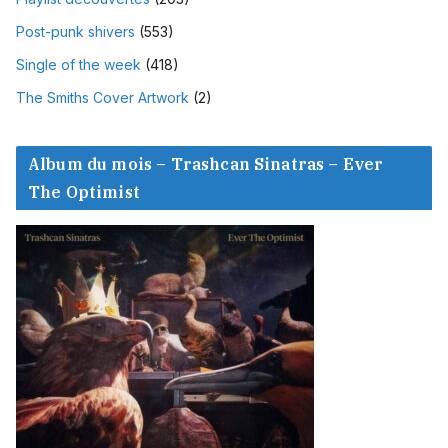
Post-punk shivers
(553)
Single of the week
(418)
The Smiths Cover Artwork
(2)
Album du mois – Trashcan Sinatras – Ever
The Optimist