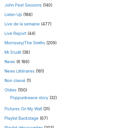
John Peel Sessions
(140)
Listen Up
(188)
Live de la semaine
(477)
Live Report
(44)
Morrissey/The Smiths
(209)
Mr Erudit
(38)
News
(6 186)
News Littéraires
(161)
Non classé
(1)
Oldies
(100)
Poppunkwave story
(32)
Pictures On My Wall
(31)
Playlist Backstage
(67)
Playlist découvertes
(203)