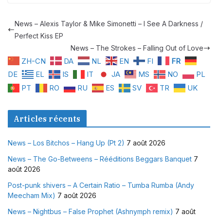
News – Alexis Taylor & Mike Simonetti – I See A Darkness /
Perfect Kiss EP
News – The Strokes – Falling Out of Love
ZH-CN
DA
NL
EN
FI
FR
DE
EL
IS
IT
JA
MS
NO
PL
PT
RO
RU
ES
SV
TR
UK
Articles récents
News – Los Bitchos – Hang Up (Pt 2)
7 août 2026
News – The Go-Betweens – Rééditions Beggars Banquet
7
août 2026
Post-punk shivers – A Certain Ratio – Tumba Rumba (Andy
Meecham Mix)
7 août 2026
News – Nightbus – False Prophet (Ashnymph remix)
7 août