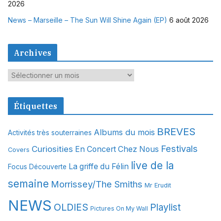
2026
News – Marseille – The Sun Will Shine Again (EP)
6 août 2026
Archives
A
r
c
Étiquettes
h
i
BREVES
Albums du mois
Activités très souterraines
v
Festivals
Curiosities
e
En Concert Chez Nous
Covers
s
live de la
La griffe du Félin
Focus Découverte
semaine
Morrissey/The Smiths
Mr Erudit
NEWS
OLDIES
Playlist
Pictures On My Wall