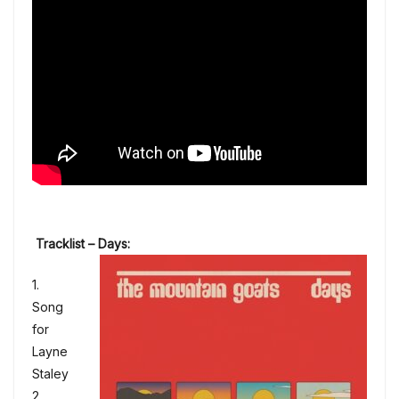
Tracklist – Days:
1.
Song
for
Layne
Staley
2.