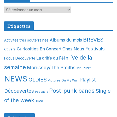
A
r
c
Étiquettes
h
i
BREVES
Albums du mois
Activités très souterraines
v
Festivals
Curiosities
e
En Concert Chez Nous
Covers
s
live de la
La griffe du Félin
Focus Découverte
semaine
Morrissey/The Smiths
Mr Erudit
NEWS
OLDIES
Playlist
Pictures On My Wall
Post-punk bands
Single
Découvertes
Podcasts
of the week
Tuco