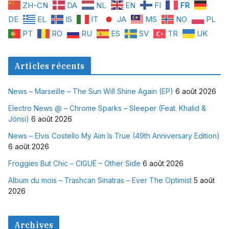
ZH-CN
DA
NL
EN
FI
FR
DE
EL
IS
IT
JA
MS
NO
PL
PT
RO
RU
ES
SV
TR
UK
Articles récents
News – Marseille – The Sun Will Shine Again (EP)
6 août 2026
Electro News @ – Chrome Sparks – Sleeper (Feat. Khalid &
Jónsi)
6 août 2026
News – Elvis Costello My Aim Is True (49th Anniversary Edition)
6 août 2026
Froggies But Chic – CIGUË – Other Side
6 août 2026
Album du mois – Trashcan Sinatras – Ever The Optimist
5 août
2026
Archives