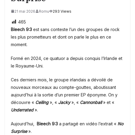
21 mai 2026
Romu
293 Views
465
Bleech 9:3
est sans conteste l’un des groupes de rock
les plus prometteurs et dont on parle le plus en ce
moment.
Formé en 2024, ce quatuor a depuis conquis l’Irlande et
le Royaume-Uni.
Ces derniers mois, le groupe irlandais a dévoilé de
nouveaux morceaux au compte-gouttes, aboutissant
aujourd’hui à la sortie d’un premier EP éponyme. On y
découvre «
Ceiling
», «
Jacky
», «
Cannonball
» et «
Underrated
».
Aujourd’hui,
Bleech 9:3
a partagé en vidéo l’extrait «
No
Surprise
».