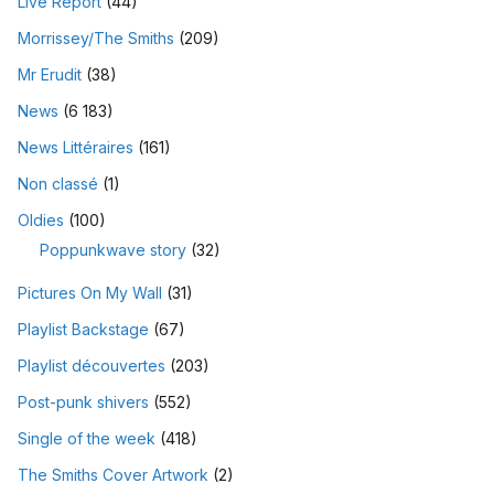
Live Report
(44)
Morrissey/The Smiths
(209)
Mr Erudit
(38)
News
(6 183)
News Littéraires
(161)
Non classé
(1)
Oldies
(100)
Poppunkwave story
(32)
Pictures On My Wall
(31)
Playlist Backstage
(67)
Playlist découvertes
(203)
Post-punk shivers
(552)
Single of the week
(418)
The Smiths Cover Artwork
(2)