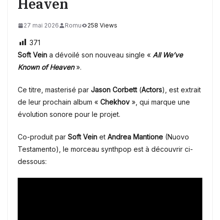
Heaven
27 mai 2026
Romu
258 Views
371
Soft Vein
a dévoilé son nouveau single «
All We’ve
Known of Heaven
».
Ce titre, masterisé par
Jason Corbett
(
Actors
), est extrait
de leur prochain album «
Chekhov
», qui marque une
évolution sonore pour le projet.
Co-produit par
Soft Vein
et
Andrea Mantione
(Nuovo
Testamento), le morceau synthpop est à découvrir ci-
dessous: