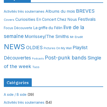
h
i
BREVES
Albums du mois
Activités très souterraines
v
Festivals
Curiosities
e
En Concert Chez Nous
Covers
s
live de la
La griffe du Félin
Focus Découverte
semaine
Morrissey/The Smiths
Mr Erudit
NEWS
OLDIES
Playlist
Pictures On My Wall
Post-punk bands
Single
Découvertes
Podcasts
of the week
Tuco
Catégories
A side / B side
(39)
Activités très souterraines
(54)