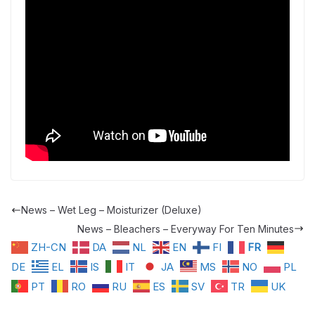
News – Wet Leg – Moisturizer (Deluxe)
News – Bleachers – Everyway For Ten Minutes
ZH-CN
DA
NL
EN
FI
FR
DE
EL
IS
IT
JA
MS
NO
PL
PT
RO
RU
ES
SV
TR
UK