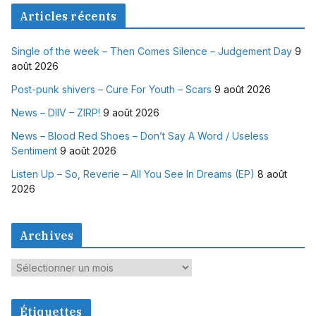
Articles récents
Single of the week – Then Comes Silence – Judgement Day
9
août 2026
Post-punk shivers – Cure For Youth – Scars
9 août 2026
News – DIIV – ZIRP!
9 août 2026
News – Blood Red Shoes – Don’t Say A Word / Useless
Sentiment
9 août 2026
Listen Up – So, Reverie – All You See In Dreams (EP)
8 août
2026
Archives
A
r
c
Étiquettes