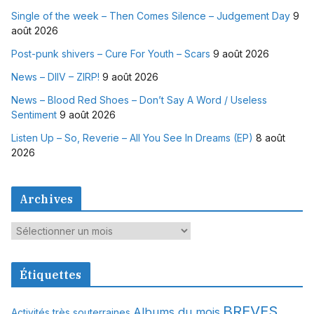
Single of the week – Then Comes Silence – Judgement Day
9
août 2026
Post-punk shivers – Cure For Youth – Scars
9 août 2026
News – DIIV – ZIRP!
9 août 2026
News – Blood Red Shoes – Don’t Say A Word / Useless
Sentiment
9 août 2026
Listen Up – So, Reverie – All You See In Dreams (EP)
8 août
2026
Archives
A
r
c
Étiquettes
h
i
BREVES
Albums du mois
Activités très souterraines