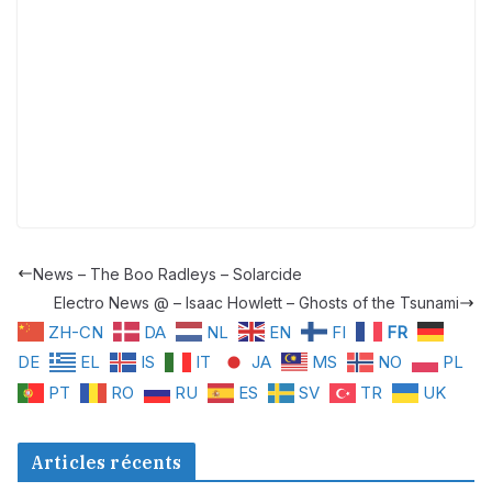
News – The Boo Radleys – Solarcide
Electro News @ – Isaac Howlett – Ghosts of the Tsunami
ZH-CN
DA
NL
EN
FI
FR
DE
EL
IS
IT
JA
MS
NO
PL
PT
RO
RU
ES
SV
TR
UK
Articles récents