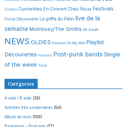
v
Festivals
Curiosities
e
En Concert Chez Nous
Covers
s
live de la
La griffe du Félin
Focus Découverte
semaine
Morrissey/The Smiths
Mr Erudit
NEWS
OLDIES
Playlist
Pictures On My Wall
Post-punk bands
Single
Découvertes
Podcasts
of the week
Tuco
Catégories
A side / B side
(39)
Activités très souterraines
(54)
Album du mois
(109)
Backstage – Podcasts
(17)