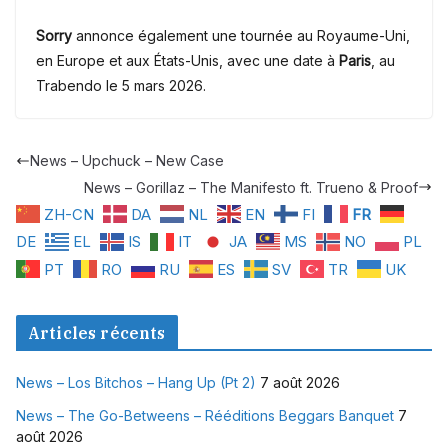
Sorry
annonce également une tournée au Royaume-Uni,
en Europe et aux États-Unis, avec une date à
Paris
, au
Trabendo le 5 mars 2026.
News – Upchuck – New Case
News – Gorillaz – The Manifesto ft. Trueno & Proof
ZH-CN
DA
NL
EN
FI
FR
DE
EL
IS
IT
JA
MS
NO
PL
PT
RO
RU
ES
SV
TR
UK
Articles récents
News – Los Bitchos – Hang Up (Pt 2)
7 août 2026
News – The Go-Betweens – Rééditions Beggars Banquet
7
août 2026