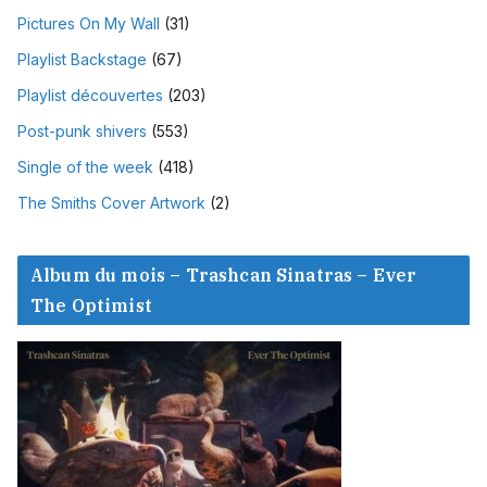
Pictures On My Wall
(31)
Playlist Backstage
(67)
Playlist découvertes
(203)
Post-punk shivers
(553)
Single of the week
(418)
The Smiths Cover Artwork
(2)
Album du mois – Trashcan Sinatras – Ever
The Optimist