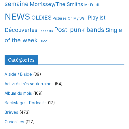
semaine
Morrissey/The Smiths
Mr Erudit
NEWS
OLDIES
Playlist
Pictures On My Wall
Post-punk bands
Single
Découvertes
Podcasts
of the week
Tuco
Catégories
A side / B side
(39)
Activités très souterraines
(54)
Album du mois
(109)
Backstage – Podcasts
(17)
Brèves
(473)
Curiosities
(127)