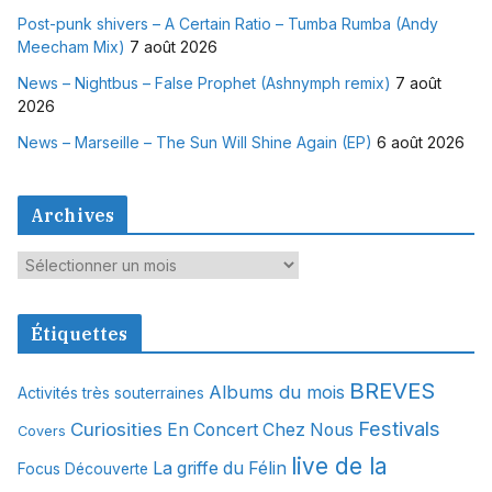
Post-punk shivers – A Certain Ratio – Tumba Rumba (Andy
Meecham Mix)
7 août 2026
News – Nightbus – False Prophet (Ashnymph remix)
7 août
2026
News – Marseille – The Sun Will Shine Again (EP)
6 août 2026
Archives
A
r
c
Étiquettes
h
i
BREVES
Albums du mois
Activités très souterraines
v
Festivals
Curiosities
e
En Concert Chez Nous
Covers
s
live de la
La griffe du Félin
Focus Découverte