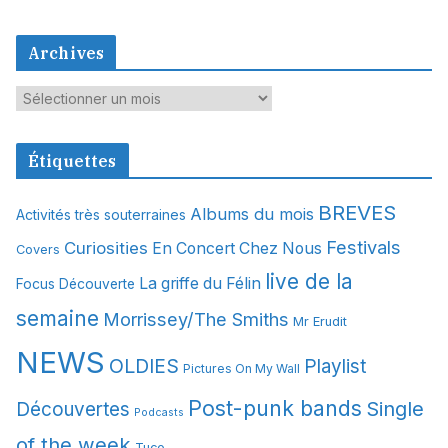
Archives
A
r
c
Étiquettes
h
i
BREVES
Albums du mois
Activités très souterraines
v
Festivals
Curiosities
e
En Concert Chez Nous
Covers
s
live de la
La griffe du Félin
Focus Découverte
semaine
Morrissey/The Smiths
Mr Erudit
NEWS
OLDIES
Playlist
Pictures On My Wall
Post-punk bands
Single
Découvertes
Podcasts
of the week
Tuco