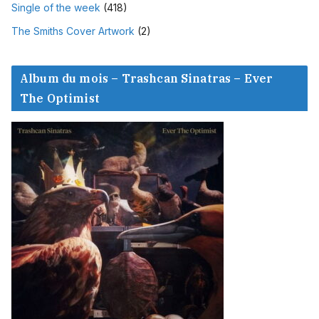
Single of the week
(418)
The Smiths Cover Artwork
(2)
Album du mois – Trashcan Sinatras – Ever
The Optimist