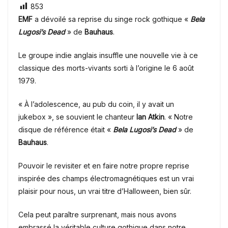
853
EMF
a dévoilé sa reprise du singe rock gothique «
Bela
Lugosi’s Dead
» de
Bauhaus
.
Le groupe indie anglais
insuffle une nouvelle vie à ce
classique des morts-vivants sorti à l’origine le
6 août
1979.
« À l’adolescence, au pub du coin, il y avait un
jukebox », se souvient le chanteur
Ian Atkin
. « Notre
disque de référence était «
Bela Lugosi’s Dead
» de
Bauhaus
.
Pouvoir le revisiter et en faire notre propre reprise
inspirée des champs électromagnétiques est un vrai
plaisir pour nous, un vrai titre d’Halloween, bien sûr.
Cela peut paraître surprenant, mais nous avons
embrassé la véritable culture gothique dans notre