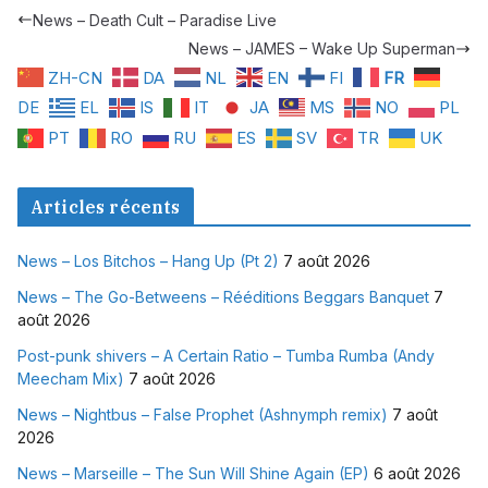
News – Death Cult – Paradise Live
News – JAMES – Wake Up Superman
ZH-CN
DA
NL
EN
FI
FR
DE
EL
IS
IT
JA
MS
NO
PL
PT
RO
RU
ES
SV
TR
UK
Articles récents
News – Los Bitchos – Hang Up (Pt 2)
7 août 2026
News – The Go-Betweens – Rééditions Beggars Banquet
7
août 2026
Post-punk shivers – A Certain Ratio – Tumba Rumba (Andy
Meecham Mix)
7 août 2026
News – Nightbus – False Prophet (Ashnymph remix)
7 août
2026
News – Marseille – The Sun Will Shine Again (EP)
6 août 2026