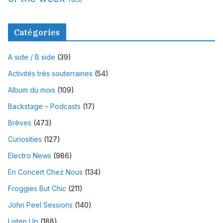
Catégories
A side / B side
(39)
Activités très souterraines
(54)
Album du mois
(109)
Backstage – Podcasts
(17)
Brèves
(473)
Curiosities
(127)
Electro News
(986)
En Concert Chez Nous
(134)
Froggies But Chic
(211)
John Peel Sessions
(140)
Listen Up
(188)