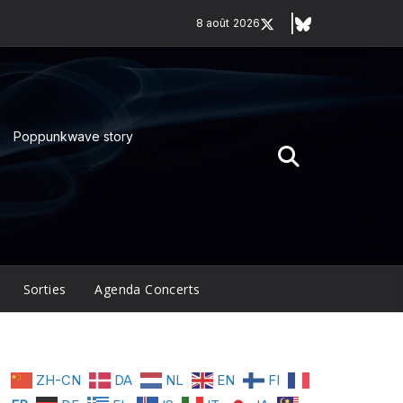
8 août 2026
Poppunkwave story
Sorties
Agenda Concerts
ZH-CN
DA
NL
EN
FI