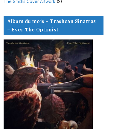
The Smiths Cover Artwork
(2)
Album du mois – Trashcan Sinatras
– Ever The Optimist