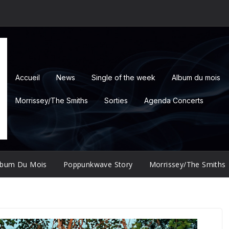
Accueil
News
Single of the week
Album du mois
Morrissey/The Smiths
Sorties
Agenda Concerts
lbum Du Mois
Poppunkwave Story
Morrissey/The Smiths