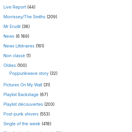
Live Report
(44)
Morrissey/The Smiths
(209)
Mr Erudit
(38)
News
(6 189)
News Littéraires
(161)
Non classé
(1)
Oldies
(100)
Poppunkwave story
(32)
Pictures On My Wall
(31)
Playlist Backstage
(67)
Playlist découvertes
(203)
Post-punk shivers
(553)
Single of the week
(418)