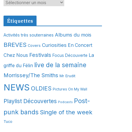
A
r
c
Étiquettes
h
i
Albums du mois
Activités très souterraines
v
BREVES
Curiosities
En Concert
Covers
e
s
Festivals
Chez Nous
La
Focus Découverte
live de la semaine
griffe du Félin
Morrissey/The Smiths
Mr Erudit
NEWS
OLDIES
Pictures On My Wall
Post-
Playlist Découvertes
Podcasts
punk bands
Single of the week
Tuco