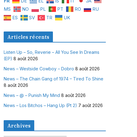
FR
DE
EL
IS
IT
JA
MS
NO
PL
PT
RO
RU
ES
SV
TR
UK
Articles récents
Listen Up – So, Reverie – All You See In Dreams
(EP)
8 août 2026
News – Westside Cowboy – Dobro
8 août 2026
News – The Chain Gang of 1974 – Tired To Shine
8 août 2026
News – @ – Punish My Mind
8 août 2026
News – Los Bitchos – Hang Up (Pt 2)
7 août 2026
Archives