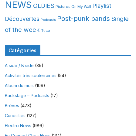
NEWS
OLDIES
Playlist
Pictures On My Wall
Post-punk bands
Single
Découvertes
Podcasts
of the week
Tuco
Catégories
A side / B side
(39)
Activités très souterraines
(54)
Album du mois
(109)
Backstage – Podcasts
(17)
Brèves
(473)
Curiosities
(127)
Electro News
(986)
En Concert Chez Nous
(134)