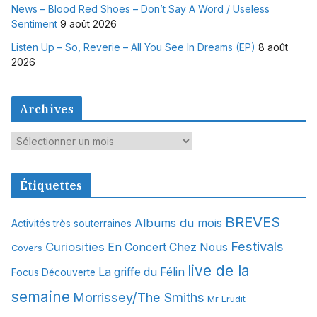
News – Blood Red Shoes – Don’t Say A Word / Useless
Sentiment
9 août 2026
Listen Up – So, Reverie – All You See In Dreams (EP)
8 août
2026
Archives
A
r
c
Étiquettes
h
i
BREVES
Albums du mois
Activités très souterraines
v
Festivals
Curiosities
e
En Concert Chez Nous
Covers
s
live de la
La griffe du Félin
Focus Découverte
semaine
Morrissey/The Smiths
Mr Erudit