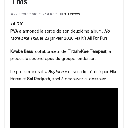
This
22 septembre 2025
Romu
201 Views
710
PVA
a annoncé la sortie de son deuxième album,
No
More Like This
, le 23 janvier 2026 via
It’s All For Fun
.
Kwake Bass
, collaborateur de
Tirzah
/
Kae Tempest
, a
produit le second opus du groupe londonien.
Le premier extrait «
Boyface
» et son clip réalisé par
Ella
Harris
et
Sal Redpath
, sont à découvrir ci-dessous: