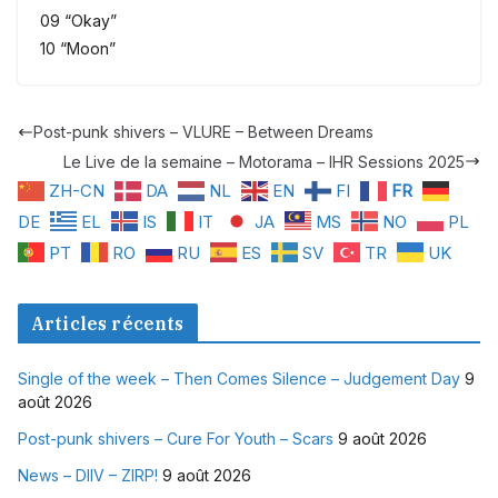
09 “Okay”
10 “Moon”
Post-punk shivers – VLURE – Between Dreams
Le Live de la semaine – Motorama – IHR Sessions 2025
ZH-CN
DA
NL
EN
FI
FR
DE
EL
IS
IT
JA
MS
NO
PL
PT
RO
RU
ES
SV
TR
UK
Articles récents
Single of the week – Then Comes Silence – Judgement Day
9
août 2026
Post-punk shivers – Cure For Youth – Scars
9 août 2026
News – DIIV – ZIRP!
9 août 2026