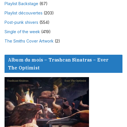
Playlist Backstage
(67)
Playlist découvertes
(203)
Post-punk shivers
(554)
Single of the week
(419)
The Smiths Cover Artwork
(2)
Album du mois – Trashcan Sinatras – Ever
The Optimist