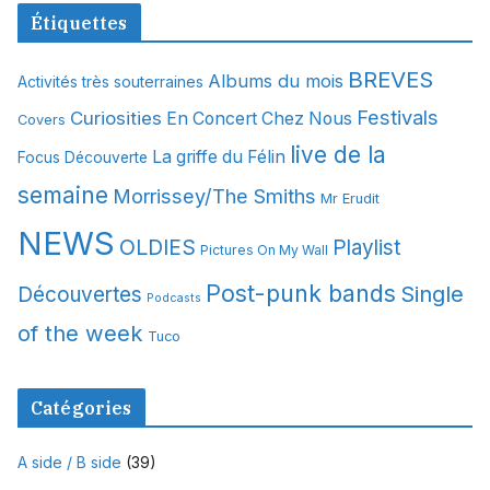
c
Étiquettes
h
i
BREVES
Albums du mois
Activités très souterraines
v
Festivals
Curiosities
e
En Concert Chez Nous
Covers
s
live de la
La griffe du Félin
Focus Découverte
semaine
Morrissey/The Smiths
Mr Erudit
NEWS
OLDIES
Playlist
Pictures On My Wall
Post-punk bands
Single
Découvertes
Podcasts
of the week
Tuco
Catégories
A side / B side
(39)