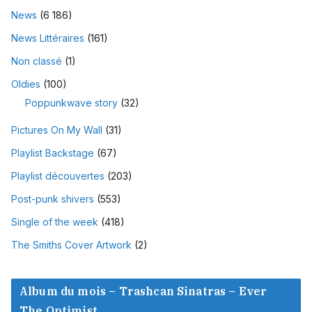
News
(6 186)
News Littéraires
(161)
Non classé
(1)
Oldies
(100)
Poppunkwave story
(32)
Pictures On My Wall
(31)
Playlist Backstage
(67)
Playlist découvertes
(203)
Post-punk shivers
(553)
Single of the week
(418)
The Smiths Cover Artwork
(2)
Album du mois – Trashcan Sinatras – Ever
The Optimist