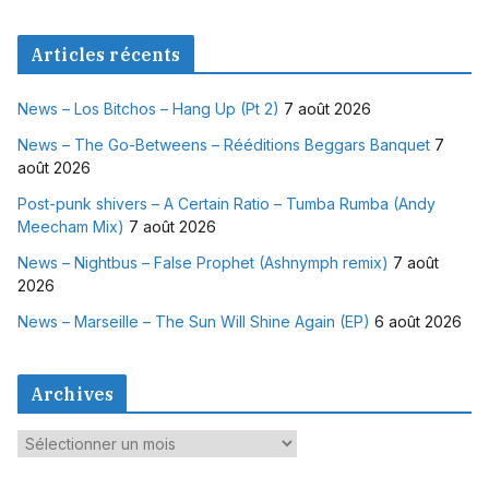
Articles récents
News – Los Bitchos – Hang Up (Pt 2)
7 août 2026
News – The Go-Betweens – Rééditions Beggars Banquet
7
août 2026
Post-punk shivers – A Certain Ratio – Tumba Rumba (Andy
Meecham Mix)
7 août 2026
News – Nightbus – False Prophet (Ashnymph remix)
7 août
2026
News – Marseille – The Sun Will Shine Again (EP)
6 août 2026
Archives
A
r