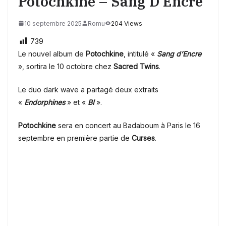
Potochkine – Sang D’Encre
10 septembre 2025
Romu
204 Views
739
Le nouvel album de
Potochkine
, intitulé «
Sang d’Encre
», sortira le 10 octobre chez
Sacred Twins
.
Le duo dark wave a partagé deux extraits
«
Endorphines
» et «
BI
».
Potochkine
sera en concert au Badaboum à Paris le 16
septembre en première partie de
Curses
.