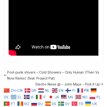
Post-punk shivers – Cold Showers – Only Human (Then Vs.
Now Remix) (feat. Project Pat)
Electro News @ – John Maus – Pick It Up
ZH-CN
DA
NL
EN
FI
FR
DE
EL
IS
IT
JA
MS
NO
PL
PT
RO
RU
ES
SV
TR
UK