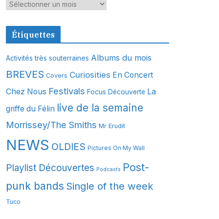
A
r
c
Étiquettes
h
i
Albums du mois
Activités très souterraines
v
BREVES
Curiosities
En Concert
Covers
e
s
Festivals
Chez Nous
La
Focus Découverte
live de la semaine
griffe du Félin
Morrissey/The Smiths
Mr Erudit
NEWS
OLDIES
Pictures On My Wall
Post-
Playlist Découvertes
Podcasts
punk bands
Single of the week
Tuco