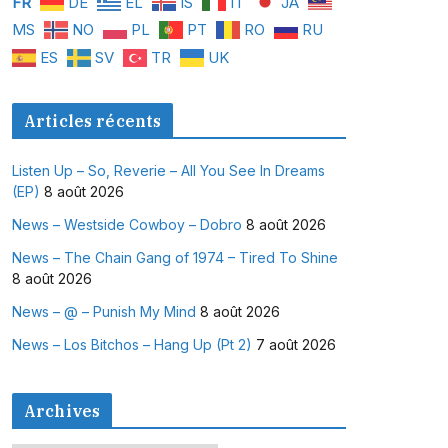
FR
DE
EL
IS
IT
JA
MS
NO
PL
PT
RO
RU
ES
SV
TR
UK
Articles récents
Listen Up – So, Reverie – All You See In Dreams
(EP)
8 août 2026
News – Westside Cowboy – Dobro
8 août 2026
News – The Chain Gang of 1974 – Tired To Shine
8 août 2026
News – @ – Punish My Mind
8 août 2026
News – Los Bitchos – Hang Up (Pt 2)
7 août 2026
Archives