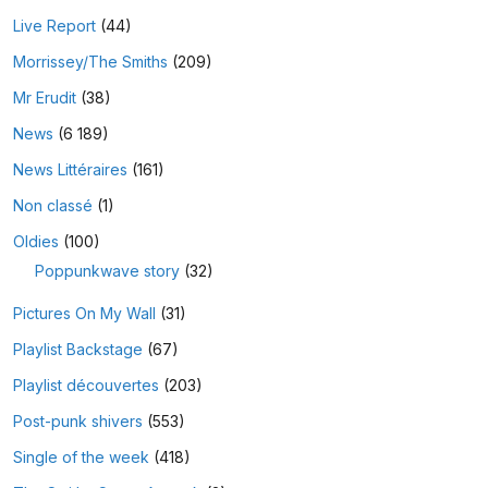
Live Report
(44)
Morrissey/The Smiths
(209)
Mr Erudit
(38)
News
(6 189)
News Littéraires
(161)
Non classé
(1)
Oldies
(100)
Poppunkwave story
(32)
Pictures On My Wall
(31)
Playlist Backstage
(67)
Playlist découvertes
(203)
Post-punk shivers
(553)
Single of the week
(418)