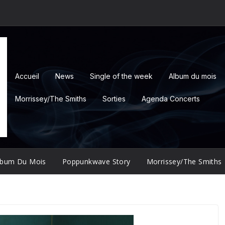
Accueil
News
Single of the week
Album du mois
Morrissey/The Smiths
Sorties
Agenda Concerts
lbum Du Mois
Poppunkwave Story
Morrissey/The Smiths