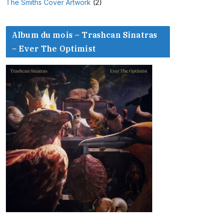
The Smiths Cover Artwork
(2)
Album du mois – Trashcan Sinatras
– Ever The Optimist