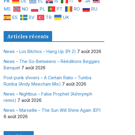
FR
DE
EL
IS
IT
JA
MS
NO
PL
PT
RO
RU
ES
SV
TR
UK
Articles récents
News – Los Bitchos – Hang Up (Pt 2)
7 août 2026
News – The Go-Betweens – Rééditions Beggars
Banquet
7 août 2026
Post-punk shivers – A Certain Ratio – Tumba
Rumba (Andy Meecham Mix)
7 août 2026
News – Nightbus – False Prophet (Ashnymph
remix)
7 août 2026
News – Marseille – The Sun Will Shine Again (EP)
6 août 2026