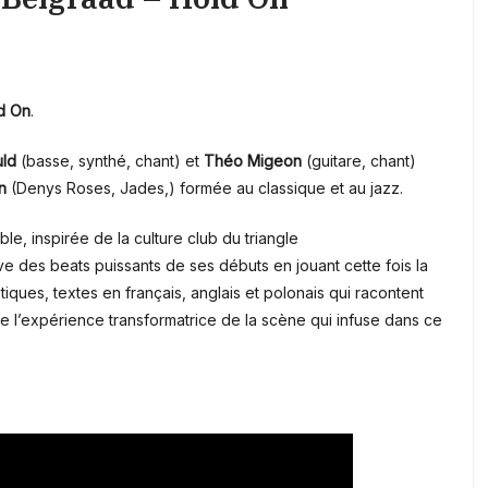
d On
.
uld
(basse, synthé, chant) et
Théo Migeon
(guitare, chant)
n
(Denys Roses, Jades,) formée au classique et au jazz.
ble, inspirée de la culture club du triangle
e des beats puissants de ses débuts en jouant cette fois la
otiques, textes en français, anglais et polonais qui racontent
oute l’expérience transformatrice de la scène qui infuse dans ce