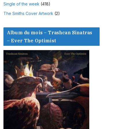
Single of the week
(418)
The Smiths Cover Artwork
(2)
Album du mois – Trashcan Sinatras
– Ever The Optimist