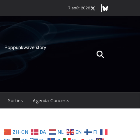
7 août 2026
Poppunkwave story
Sorties
Agenda Concerts
ZH-CN
DA
NL
EN
FI