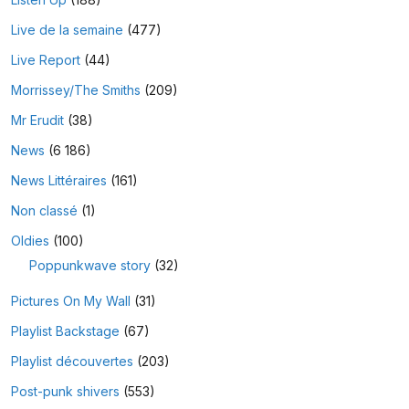
Live de la semaine
(477)
Live Report
(44)
Morrissey/The Smiths
(209)
Mr Erudit
(38)
News
(6 186)
News Littéraires
(161)
Non classé
(1)
Oldies
(100)
Poppunkwave story
(32)
Pictures On My Wall
(31)
Playlist Backstage
(67)
Playlist découvertes
(203)
Post-punk shivers
(553)