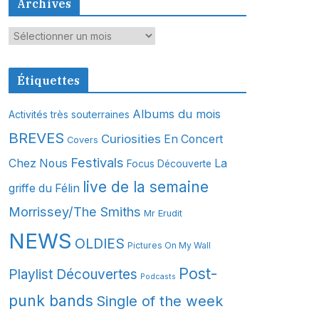
Archives
A
r
c
Étiquettes
h
i
Albums du mois
Activités très souterraines
v
BREVES
Curiosities
En Concert
Covers
e
s
Festivals
Chez Nous
La
Focus Découverte
live de la semaine
griffe du Félin
Morrissey/The Smiths
Mr Erudit
NEWS
OLDIES
Pictures On My Wall
Post-
Playlist Découvertes
Podcasts
punk bands
Single of the week