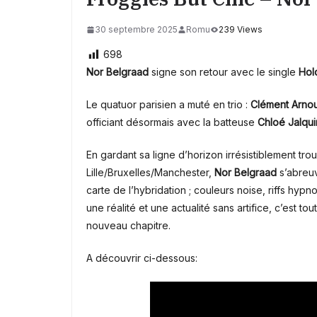
30 septembre 2025
Romu
239 Views
698
Nor Belgraad
signe son retour avec le single
Hol
Le quatuor parisien a muté en trio :
Clément Arno
officiant désormais avec la batteuse
Chloé Jalqui
En gardant sa ligne d’horizon irrésistiblement trou
Lille/Bruxelles/Manchester,
Nor Belgraad
s’abreuv
carte de l’hybridation ; couleurs noise, riffs hypn
une réalité et une actualité sans artifice, c’est t
nouveau chapitre.
A découvrir ci-dessous: