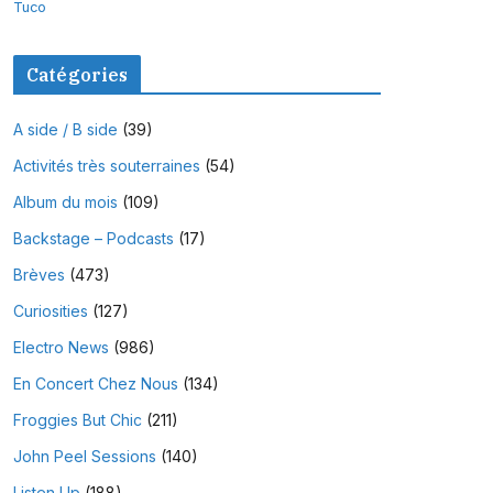
Tuco
Catégories
A side / B side
(39)
Activités très souterraines
(54)
Album du mois
(109)
Backstage – Podcasts
(17)
Brèves
(473)
Curiosities
(127)
Electro News
(986)
En Concert Chez Nous
(134)
Froggies But Chic
(211)
John Peel Sessions
(140)
Listen Up
(188)