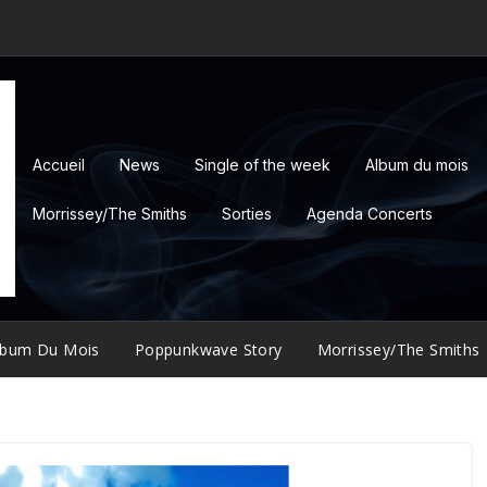
Accueil
News
Single of the week
Album du mois
Morrissey/The Smiths
Sorties
Agenda Concerts
lbum Du Mois
Poppunkwave Story
Morrissey/The Smiths