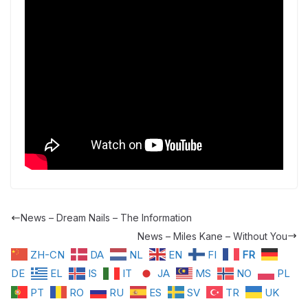
News – Dream Nails – The Information
News – Miles Kane – Without You
ZH-CN
DA
NL
EN
FI
FR
DE
EL
IS
IT
JA
MS
NO
PL
PT
RO
RU
ES
SV
TR
UK