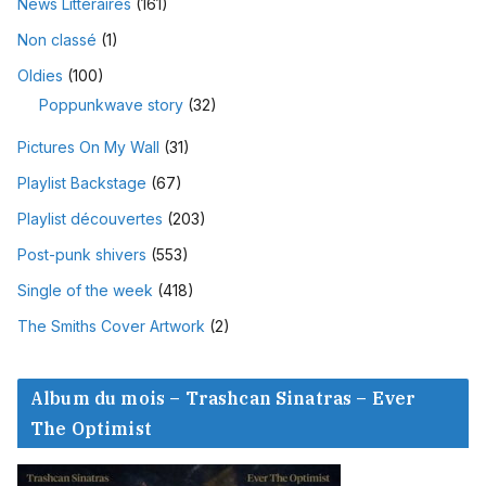
News Littéraires
(161)
Non classé
(1)
Oldies
(100)
Poppunkwave story
(32)
Pictures On My Wall
(31)
Playlist Backstage
(67)
Playlist découvertes
(203)
Post-punk shivers
(553)
Single of the week
(418)
The Smiths Cover Artwork
(2)
Album du mois – Trashcan Sinatras – Ever
The Optimist