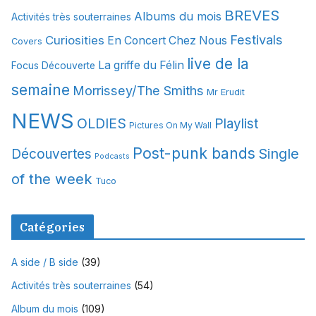
i
BREVES
Albums du mois
Activités très souterraines
v
Festivals
Curiosities
e
En Concert Chez Nous
Covers
s
live de la
La griffe du Félin
Focus Découverte
semaine
Morrissey/The Smiths
Mr Erudit
NEWS
OLDIES
Playlist
Pictures On My Wall
Post-punk bands
Single
Découvertes
Podcasts
of the week
Tuco
Catégories
A side / B side
(39)
Activités très souterraines
(54)
Album du mois
(109)