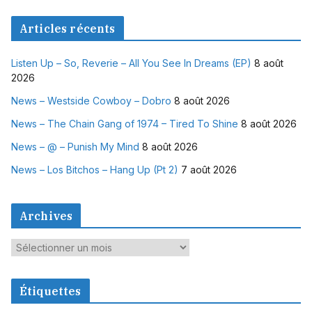
Articles récents
Listen Up – So, Reverie – All You See In Dreams (EP)
8 août
2026
News – Westside Cowboy – Dobro
8 août 2026
News – The Chain Gang of 1974 – Tired To Shine
8 août 2026
News – @ – Punish My Mind
8 août 2026
News – Los Bitchos – Hang Up (Pt 2)
7 août 2026
Archives
A
r
c
Étiquettes
h