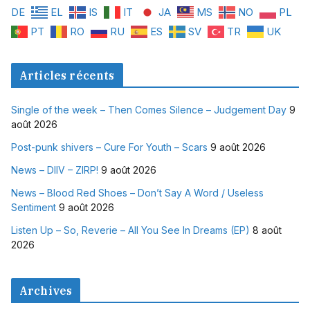
DE
EL
IS
IT
JA
MS
NO
PL
PT
RO
RU
ES
SV
TR
UK
Articles récents
Single of the week – Then Comes Silence – Judgement Day
9
août 2026
Post-punk shivers – Cure For Youth – Scars
9 août 2026
News – DIIV – ZIRP!
9 août 2026
News – Blood Red Shoes – Don’t Say A Word / Useless
Sentiment
9 août 2026
Listen Up – So, Reverie – All You See In Dreams (EP)
8 août
2026
Archives