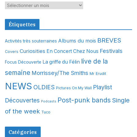
A
r
c
Étiquettes
h
i
BREVES
Albums du mois
Activités très souterraines
v
Festivals
Curiosities
e
En Concert Chez Nous
Covers
s
live de la
La griffe du Félin
Focus Découverte
semaine
Morrissey/The Smiths
Mr Erudit
NEWS
OLDIES
Playlist
Pictures On My Wall
Post-punk bands
Single
Découvertes
Podcasts
of the week
Tuco
Catégories