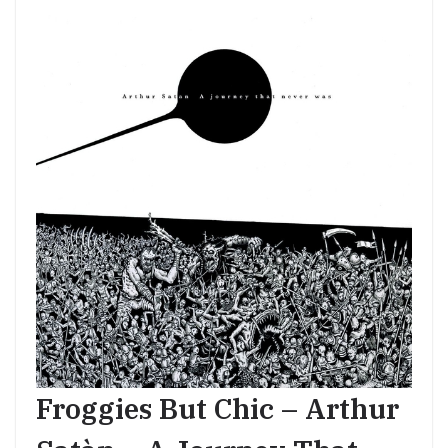
Froggies But Chic – Arthur