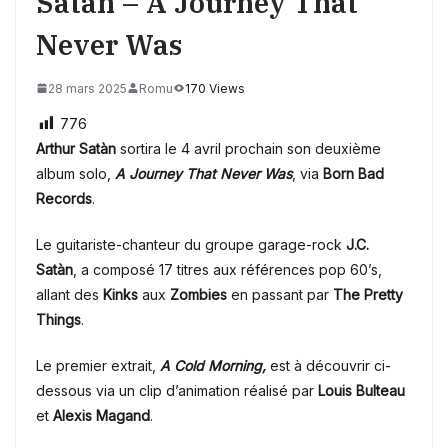
Satàn – A Journey That
Never Was
28 mars 2025
Romu
170 Views
776
Arthur Satàn
sortira le 4 avril prochain son deuxième
album solo,
A Journey That Never Was
, via
Born Bad
Records
.
Le guitariste-chanteur du groupe garage-rock
J.C.
Satàn
, a composé 17 titres aux références pop 60’s,
allant des
Kinks
aux
Zombies
en passant par
The Pretty
Things
.
Le premier extrait,
A Cold Morning,
est à découvrir ci-
dessous via un clip d’animation réalisé par
Louis Bulteau
et
Alexis Magand
.