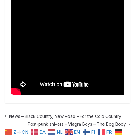
News – Black Country, New Road – For the Cold Country
Post-punk shivers – Viagra Boys – The Bog Body
ZH-CN
DA
NL
EN
FI
FR