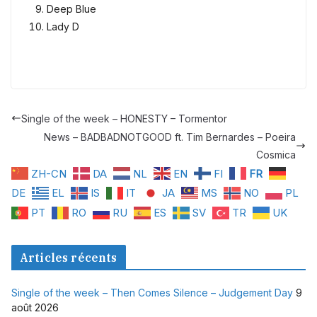
Deep Blue
Lady D
Single of the week – HONESTY – Tormentor
News – BADBADNOTGOOD ft. Tim Bernardes – Poeira
Cosmica
ZH-CN
DA
NL
EN
FI
FR
DE
EL
IS
IT
JA
MS
NO
PL
PT
RO
RU
ES
SV
TR
UK
Articles récents
Single of the week – Then Comes Silence – Judgement Day
9
août 2026