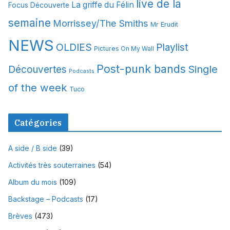
live de la
La griffe du Félin
Focus Découverte
semaine
Morrissey/The Smiths
Mr Erudit
NEWS
OLDIES
Playlist
Pictures On My Wall
Post-punk bands
Single
Découvertes
Podcasts
of the week
Tuco
Catégories
A side / B side
(39)
Activités très souterraines
(54)
Album du mois
(109)
Backstage – Podcasts
(17)
Brèves
(473)