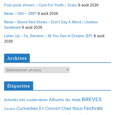
Post-punk shivers – Cure For Youth – Scars
9 août 2026
News – DIIV – ZIRP!
9 août 2026
News – Blood Red Shoes – Don’t Say A Word / Useless
Sentiment
9 août 2026
Listen Up – So, Reverie – All You See In Dreams (EP)
8 août
2026
Archives
A
r
c
Étiquettes
h
i
BREVES
Albums du mois
Activités très souterraines
v
Festivals
Curiosities
e
En Concert Chez Nous
Covers
s