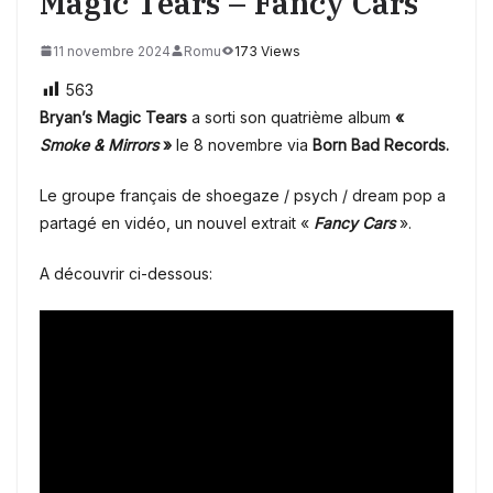
Magic Tears – Fancy Cars
11 novembre 2024
Romu
173 Views
563
Bryan’s Magic Tears
a sorti son quatrième album
«
Smoke & Mirrors
»
le 8 novembre via
Born Bad Records.
Le groupe français de shoegaze / psych / dream pop a
partagé en vidéo, un nouvel extrait «
Fancy Cars
».
A découvrir ci-dessous: