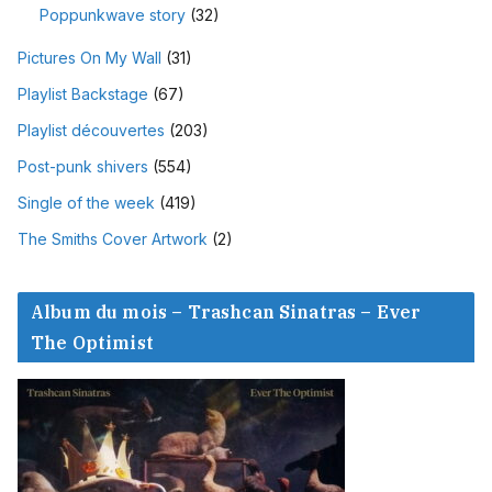
Poppunkwave story
(32)
Pictures On My Wall
(31)
Playlist Backstage
(67)
Playlist découvertes
(203)
Post-punk shivers
(554)
Single of the week
(419)
The Smiths Cover Artwork
(2)
Album du mois – Trashcan Sinatras – Ever
The Optimist