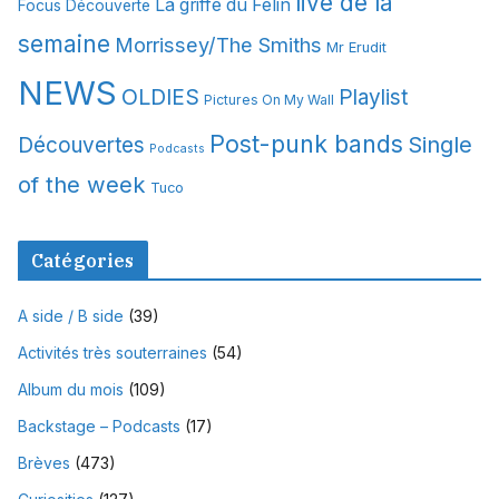
live de la
La griffe du Félin
Focus Découverte
semaine
Morrissey/The Smiths
Mr Erudit
NEWS
OLDIES
Playlist
Pictures On My Wall
Post-punk bands
Single
Découvertes
Podcasts
of the week
Tuco
Catégories
A side / B side
(39)
Activités très souterraines
(54)
Album du mois
(109)
Backstage – Podcasts
(17)
Brèves
(473)