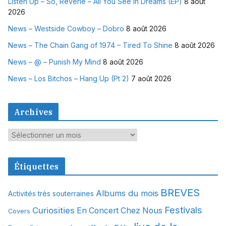
Listen Up – So, Reverie – All You See In Dreams (EP)
8 août
2026
News – Westside Cowboy – Dobro
8 août 2026
News – The Chain Gang of 1974 – Tired To Shine
8 août 2026
News – @ – Punish My Mind
8 août 2026
News – Los Bitchos – Hang Up (Pt 2)
7 août 2026
Archives
A
r
c
Étiquettes
h
i
BREVES
Albums du mois
Activités très souterraines
v
Festivals
Curiosities
e
En Concert Chez Nous
Covers
s