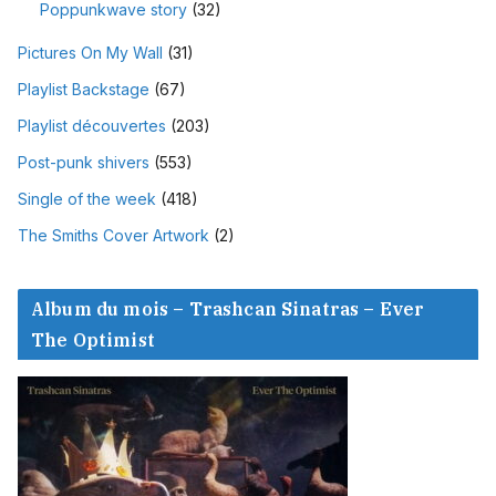
Poppunkwave story
(32)
Pictures On My Wall
(31)
Playlist Backstage
(67)
Playlist découvertes
(203)
Post-punk shivers
(553)
Single of the week
(418)
The Smiths Cover Artwork
(2)
Album du mois – Trashcan Sinatras – Ever
The Optimist