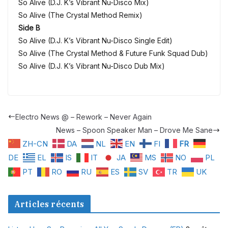
So Alive (D.J. K’s Vibrant Nu-Disco Mix)
So Alive (The Crystal Method Remix)
Side B
So Alive (D.J. K’s Vibrant Nu-Disco Single Edit)
So Alive (The Crystal Method & Future Funk Squad Dub)
So Alive (D.J. K’s Vibrant Nu-Disco Dub Mix)
Electro News @ – Rework – Never Again
News – Spoon Speaker Man – Drove Me Sane
ZH-CN
DA
NL
EN
FI
FR
DE
EL
IS
IT
JA
MS
NO
PL
PT
RO
RU
ES
SV
TR
UK
Articles récents