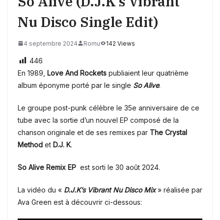
So Alive (D.J.K’s Vibrant
Nu Disco Single Edit)
4 septembre 2024
Romu
142 Views
446
En 1989,
Love And Rockets
publiaient leur quatrième
album éponyme porté par le single
So Alive
.
Le
groupe post-punk
célèbre le 35e anniversaire de ce
tube avec la sortie d’un nouvel EP composé de la
chanson originale et de ses remixes par
The Crystal
Method
et
D.J. K
.
So Alive Remix EP
est sorti le 30 août 2024.
La vidéo du «
D.J.K’s Vibrant Nu Disco Mix
» réalisée par
Ava Green est à découvrir ci-dessous: