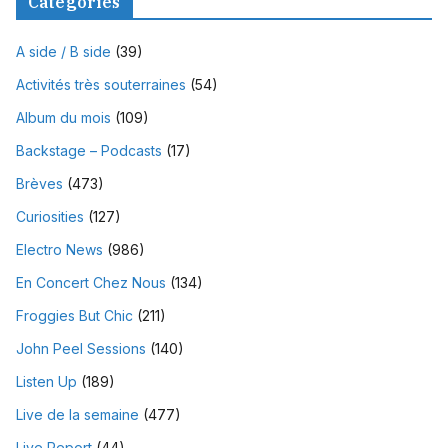
Catégories
A side / B side
(39)
Activités très souterraines
(54)
Album du mois
(109)
Backstage – Podcasts
(17)
Brèves
(473)
Curiosities
(127)
Electro News
(986)
En Concert Chez Nous
(134)
Froggies But Chic
(211)
John Peel Sessions
(140)
Listen Up
(189)
Live de la semaine
(477)
Live Report
(44)