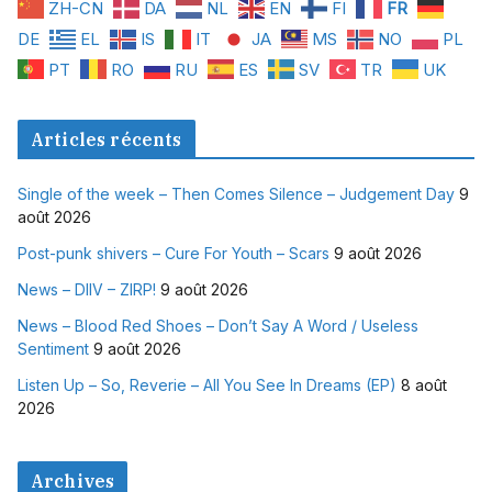
ZH-CN
DA
NL
EN
FI
FR
DE
EL
IS
IT
JA
MS
NO
PL
PT
RO
RU
ES
SV
TR
UK
Articles récents
Single of the week – Then Comes Silence – Judgement Day
9
août 2026
Post-punk shivers – Cure For Youth – Scars
9 août 2026
News – DIIV – ZIRP!
9 août 2026
News – Blood Red Shoes – Don’t Say A Word / Useless
Sentiment
9 août 2026
Listen Up – So, Reverie – All You See In Dreams (EP)
8 août
2026
Archives