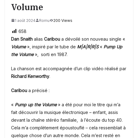
Volume
1 août 2024
Romu
200 Views
658
Dan Snaith
alias
Caribou
a dévoilé son nouveau single «
Volume
», inspiré par le tube de
M|A|R|R|S
«
Pump Up
the Volume
», sorti en 1987.
La chanson est accompagnée d’un clip vidéo réalisé par
Richard Kenworthy
.
Caribou
a précisé :
«
Pump up the Volume
» a été pour moi le titre qui m’a
fait découvrir la musique électronique – enfant, assis
devant la chaîne stéréo familiale, à l’écoute du top 40.
Cela m’a complètement époustouflé – cela ressemblait à
quelque chose d’un autre monde. Cela m’est resté en