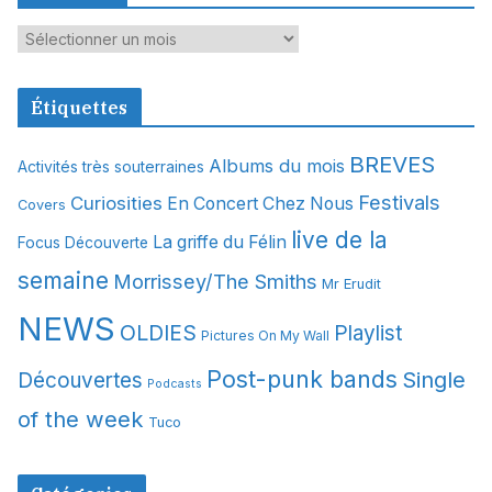
A
r
c
Étiquettes
h
i
BREVES
Albums du mois
Activités très souterraines
v
Festivals
Curiosities
e
En Concert Chez Nous
Covers
s
live de la
La griffe du Félin
Focus Découverte
semaine
Morrissey/The Smiths
Mr Erudit
NEWS
OLDIES
Playlist
Pictures On My Wall
Post-punk bands
Single
Découvertes
Podcasts
of the week
Tuco