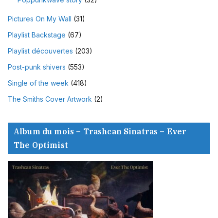
Pictures On My Wall
(31)
Playlist Backstage
(67)
Playlist découvertes
(203)
Post-punk shivers
(553)
Single of the week
(418)
The Smiths Cover Artwork
(2)
Album du mois – Trashcan Sinatras – Ever
The Optimist