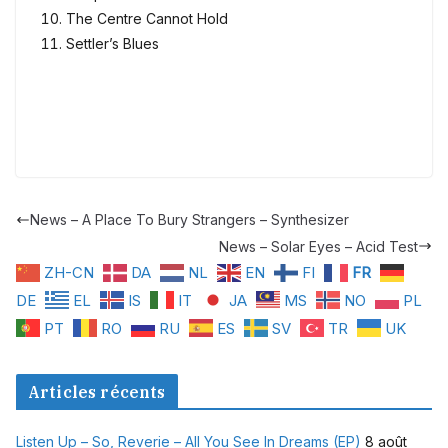
The Centre Cannot Hold
Settler’s Blues
News – A Place To Bury Strangers – Synthesizer
News – Solar Eyes – Acid Test
ZH-CN
DA
NL
EN
FI
FR
DE
EL
IS
IT
JA
MS
NO
PL
PT
RO
RU
ES
SV
TR
UK
Articles récents
Listen Up – So, Reverie – All You See In Dreams (EP)
8 août