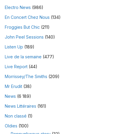
Electro News
(986)
En Concert Chez Nous
(134)
Froggies But Chic
(211)
John Peel Sessions
(140)
Listen Up
(189)
Live de la semaine
(477)
Live Report
(44)
Morrissey/The Smiths
(209)
Mr Erudit
(38)
News
(6 189)
News Littéraires
(161)
Non classé
(1)
Oldies
(100)
Poppunkwave story
(32)