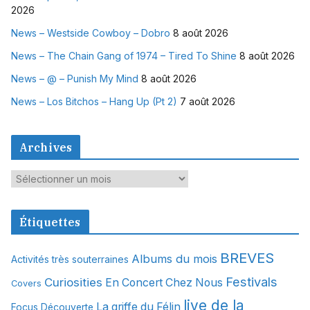
2026
News – Westside Cowboy – Dobro
8 août 2026
News – The Chain Gang of 1974 – Tired To Shine
8 août 2026
News – @ – Punish My Mind
8 août 2026
News – Los Bitchos – Hang Up (Pt 2)
7 août 2026
Archives
A
r
c
Étiquettes
h
i
BREVES
Albums du mois
Activités très souterraines
v
Festivals
Curiosities
e
En Concert Chez Nous
Covers
s
live de la
La griffe du Félin
Focus Découverte