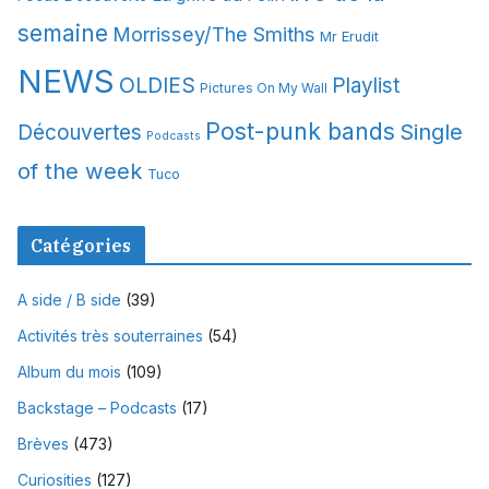
semaine
Morrissey/The Smiths
Mr Erudit
NEWS
OLDIES
Playlist
Pictures On My Wall
Post-punk bands
Single
Découvertes
Podcasts
of the week
Tuco
Catégories
A side / B side
(39)
Activités très souterraines
(54)
Album du mois
(109)
Backstage – Podcasts
(17)
Brèves
(473)
Curiosities
(127)