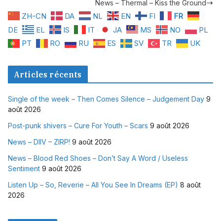
News – Thermal – Kiss the Ground
ZH-CN
DA
NL
EN
FI
FR
DE
EL
IS
IT
JA
MS
NO
PL
PT
RO
RU
ES
SV
TR
UK
Articles récents
Single of the week – Then Comes Silence – Judgement Day
9
août 2026
Post-punk shivers – Cure For Youth – Scars
9 août 2026
News – DIIV – ZIRP!
9 août 2026
News – Blood Red Shoes – Don’t Say A Word / Useless
Sentiment
9 août 2026
Listen Up – So, Reverie – All You See In Dreams (EP)
8 août
2026