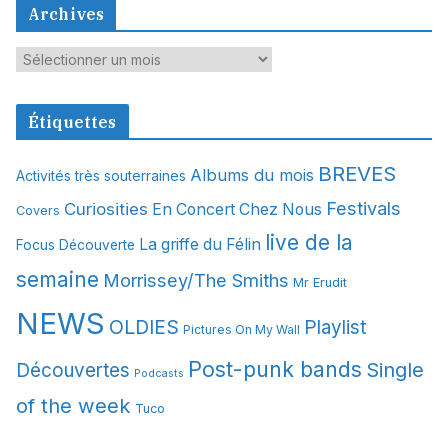
Archives
A
r
c
Étiquettes
h
i
BREVES
Albums du mois
Activités très souterraines
v
Festivals
Curiosities
e
En Concert Chez Nous
Covers
s
live de la
La griffe du Félin
Focus Découverte
semaine
Morrissey/The Smiths
Mr Erudit
NEWS
OLDIES
Playlist
Pictures On My Wall
Post-punk bands
Single
Découvertes
Podcasts
of the week
Tuco