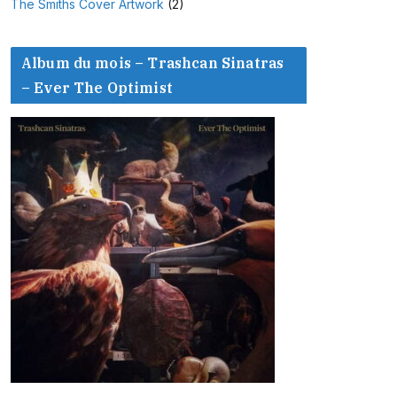
The Smiths Cover Artwork
(2)
Album du mois – Trashcan Sinatras
– Ever The Optimist