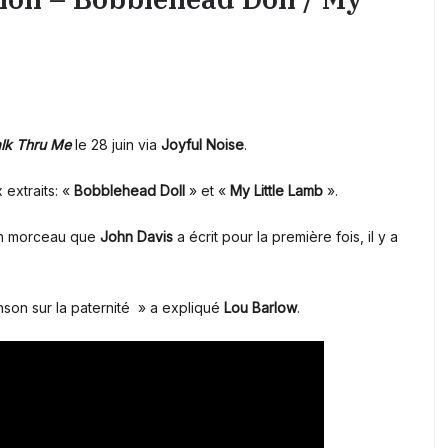
lk Thru Me
le 28 juin via
Joyful Noise
.
 extraits: «
Bobblehead Doll
» et «
My Little Lamb
».
’un morceau que
John Davis
a écrit pour la première fois, il y a
son sur la paternité » a expliqué
Lou Barlow
.