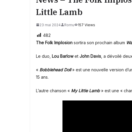
Little Lamb
23 mai 2024
Romu
157 Views
482
The
Folk Implosion
sortira son prochain album
Wa
Le duo,
Lou Barlow
et
John Davis
, a dévoilé deux
«
Bobblehead Doll
» est une nouvelle version d
15 ans.
L’autre chanson «
My Little Lamb
» est une « chan