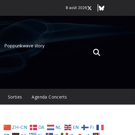
8 août 2026
Poppunkwave story
Sorties
Agenda Concerts
ZH-CN
DA
NL
EN
FI