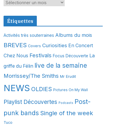
A
r
c
Étiquettes
h
i
Albums du mois
Activités très souterraines
v
BREVES
Curiosities
En Concert
Covers
e
s
Festivals
Chez Nous
La
Focus Découverte
live de la semaine
griffe du Félin
Morrissey/The Smiths
Mr Erudit
NEWS
OLDIES
Pictures On My Wall
Post-
Playlist Découvertes
Podcasts
punk bands
Single of the week
Tuco