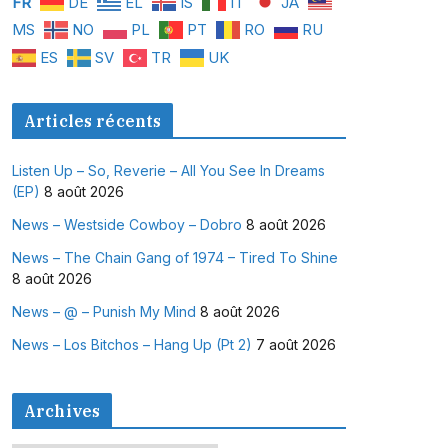
FR
DE
EL
IS
IT
JA
MS
NO
PL
PT
RO
RU
ES
SV
TR
UK
Articles récents
Listen Up – So, Reverie – All You See In Dreams
(EP)
8 août 2026
News – Westside Cowboy – Dobro
8 août 2026
News – The Chain Gang of 1974 – Tired To Shine
8 août 2026
News – @ – Punish My Mind
8 août 2026
News – Los Bitchos – Hang Up (Pt 2)
7 août 2026
Archives