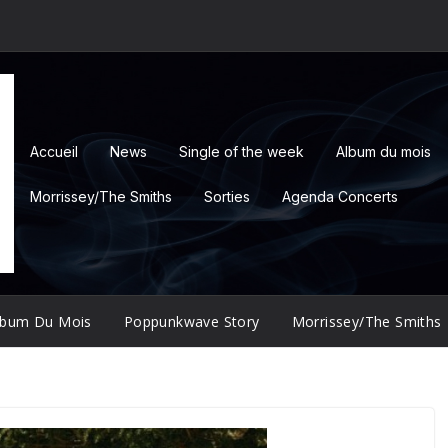
Accueil
News
Single of the week
Album du mois
Morrissey/The Smiths
Sorties
Agenda Concerts
lbum Du Mois
Poppunkwave Story
Morrissey/The Smiths