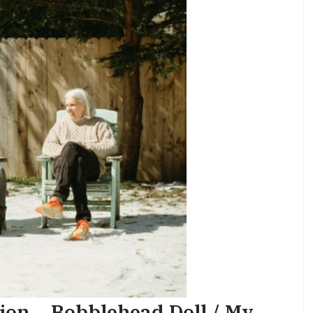
ion – Bobblehead Doll / My