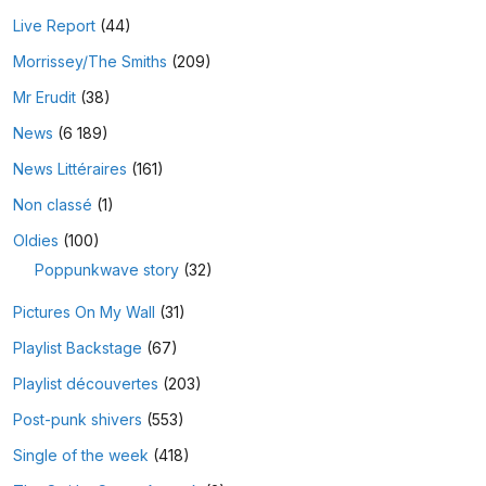
Live Report
(44)
Morrissey/The Smiths
(209)
Mr Erudit
(38)
News
(6 189)
News Littéraires
(161)
Non classé
(1)
Oldies
(100)
Poppunkwave story
(32)
Pictures On My Wall
(31)
Playlist Backstage
(67)
Playlist découvertes
(203)
Post-punk shivers
(553)
Single of the week
(418)