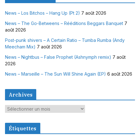
News – Los Bitchos – Hang Up (Pt 2)
7 août 2026
News – The Go-Betweens – Rééditions Beggars Banquet
7
août 2026
Post-punk shivers – A Certain Ratio – Tumba Rumba (Andy
Meecham Mix)
7 août 2026
News – Nightbus – False Prophet (Ashnymph remix)
7 août
2026
News – Marseille – The Sun Will Shine Again (EP)
6 août 2026
Archives
A
r
c
Étiquettes
h
i