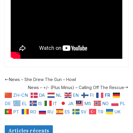
News – She Drew The Gun – Howl
News – +/- (Plus Minus) – Calling Off The Rescue
ZH-CN
DA
NL
EN
FI
FR
DE
EL
IS
IT
JA
MS
NO
PL
PT
RO
RU
ES
SV
TR
UK
Articles récents