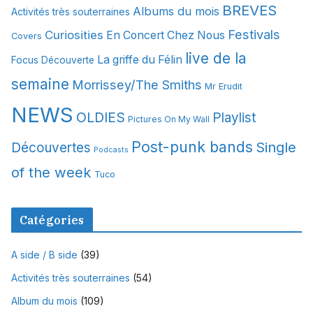
BREVES
Albums du mois
Activités très souterraines
v
Festivals
Curiosities
e
En Concert Chez Nous
Covers
s
live de la
La griffe du Félin
Focus Découverte
semaine
Morrissey/The Smiths
Mr Erudit
NEWS
OLDIES
Playlist
Pictures On My Wall
Post-punk bands
Single
Découvertes
Podcasts
of the week
Tuco
Catégories
A side / B side
(39)
Activités très souterraines
(54)
Album du mois
(109)