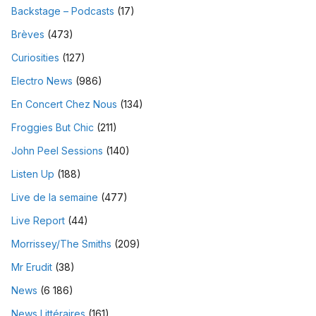
Backstage – Podcasts
(17)
Brèves
(473)
Curiosities
(127)
Electro News
(986)
En Concert Chez Nous
(134)
Froggies But Chic
(211)
John Peel Sessions
(140)
Listen Up
(188)
Live de la semaine
(477)
Live Report
(44)
Morrissey/The Smiths
(209)
Mr Erudit
(38)
News
(6 186)
News Littéraires
(161)