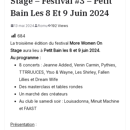
Stage – Festival #3 – Petit
Bain Les 8 Et 9 Juin 2024
13 mai 2024
Romu
192 Views
684
La troisième édition du festival
More Women On
Stage
aura lieu à
Petit Bain les 8 et 9 juin
2024.
Au programme :
8 concerts : Jeanne Added, Venin Carmin, Pythies,
TTRRUUCES, Ytso & Wayne, Les Shirley, Fallen
Lillies et Dream Wife
Des masterclass et tables rondes
Un marché des créateurs
Au club le samedi soir : Louisadonna, Minuit Machine
et FAAST
Présentation
: