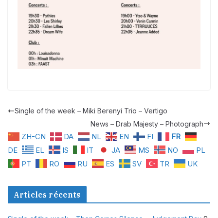
Single of the week – Miki Berenyi Trio – Vertigo
News – Drab Majesty – Photograph
ZH-CN
DA
NL
EN
FI
FR
DE
EL
IS
IT
JA
MS
NO
PL
PT
RO
RU
ES
SV
TR
UK
Articles récents