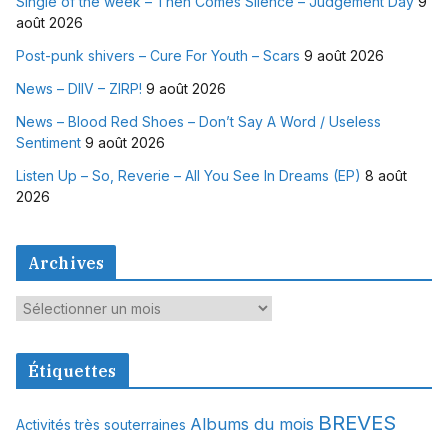
Single of the week – Then Comes Silence – Judgement Day
9
août 2026
Post-punk shivers – Cure For Youth – Scars
9 août 2026
News – DIIV – ZIRP!
9 août 2026
News – Blood Red Shoes – Don’t Say A Word / Useless
Sentiment
9 août 2026
Listen Up – So, Reverie – All You See In Dreams (EP)
8 août
2026
Archives
A
r
c
Étiquettes
h
i
BREVES
Albums du mois
Activités très souterraines
v