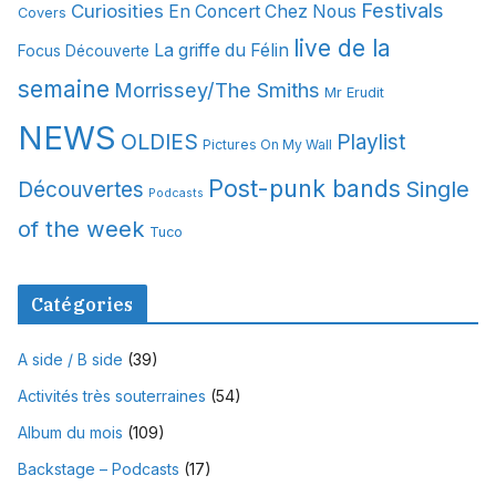
Festivals
Curiosities
e
En Concert Chez Nous
Covers
s
live de la
La griffe du Félin
Focus Découverte
semaine
Morrissey/The Smiths
Mr Erudit
NEWS
OLDIES
Playlist
Pictures On My Wall
Post-punk bands
Single
Découvertes
Podcasts
of the week
Tuco
Catégories
A side / B side
(39)
Activités très souterraines
(54)
Album du mois
(109)
Backstage – Podcasts
(17)