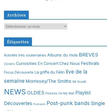
Archives
A
r
c
Étiquettes
h
i
BREVES
Albums du mois
Activités très souterraines
v
Festivals
Curiosities
e
En Concert Chez Nous
Covers
s
live de la
La griffe du Félin
Focus Découverte
semaine
Morrissey/The Smiths
Mr Erudit
NEWS
OLDIES
Playlist
Pictures On My Wall
Post-punk bands
Single
Découvertes
Podcasts