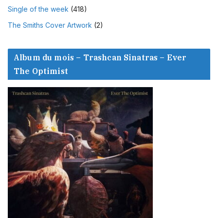
Single of the week
(418)
The Smiths Cover Artwork
(2)
Album du mois – Trashcan Sinatras – Ever
The Optimist