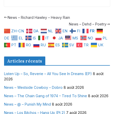
News – Richard Hawley – Heavy Rain
News – Dehd – Poetry
ZH-CN
DA
NL
EN
FI
FR
DE
EL
IS
IT
JA
MS
NO
PL
PT
RO
RU
ES
SV
TR
UK
Articles récents
Listen Up – So, Reverie – All You See In Dreams (EP)
8 août
2026
News – Westside Cowboy – Dobro
8 août 2026
News – The Chain Gang of 1974 – Tired To Shine
8 août 2026
News – @ – Punish My Mind
8 août 2026
News – Los Bitchos – Hang Up (Pt 2)
7 août 2026