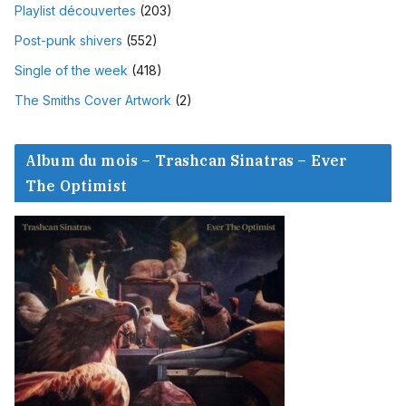
Playlist découvertes
(203)
Post-punk shivers
(552)
Single of the week
(418)
The Smiths Cover Artwork
(2)
Album du mois – Trashcan Sinatras – Ever
The Optimist