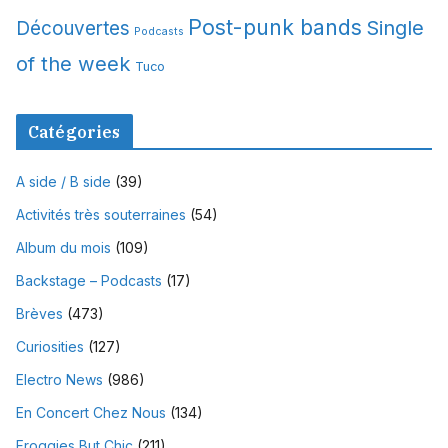
Post-punk bands
Single
Découvertes
Podcasts
of the week
Tuco
Catégories
A side / B side
(39)
Activités très souterraines
(54)
Album du mois
(109)
Backstage – Podcasts
(17)
Brèves
(473)
Curiosities
(127)
Electro News
(986)
En Concert Chez Nous
(134)
Froggies But Chic
(211)