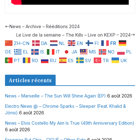
News – Archive – Rééditions 2024
Le Live de la semaine – The Kills – Live on KEXP – 2024
ZH-CN
DA
NL
EN
FI
FR
DE
EL
IS
IT
JA
MS
NO
PL
PT
RO
RU
ES
SV
TR
UK
Articles récents
News – Marseille – The Sun Will Shine Again (EP)
6 août 2026
Electro News @ – Chrome Sparks – Sleeper (Feat. Khalid &
Jónsi)
6 août 2026
News – Elvis Costello My Aim Is True (49th Anniversary Edition)
6 août 2026
Froggies But Chic – CIGUË – Other Side
6 août 2026