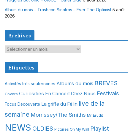
Album du mois – Trashcan Sinatras – Ever The Optimist
5 août
2026
Archives
A
r
c
Étiquettes
h
i
BREVES
Albums du mois
Activités très souterraines
v
Festivals
Curiosities
e
En Concert Chez Nous
Covers
s
live de la
La griffe du Félin
Focus Découverte
semaine
Morrissey/The Smiths
Mr Erudit
NEWS
OLDIES
Playlist
Pictures On My Wall